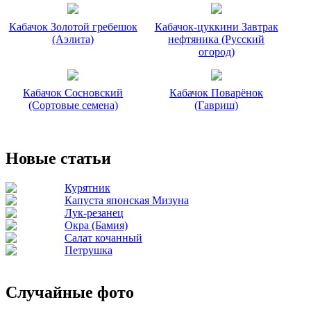
Кабачок Золотой гребешок
Кабачок-цуккини Завтрак
(Аэлита)
нефтяника (Русский
огород)
Кабачок Сосновский
Кабачок Поварёнок
(Сортовые семена)
(Гавриш)
Новые статьи
Курятник
Капуста японская Мизуна
Лук-резанец
Окра (Бамия)
Салат кочанный
Петрушка
Случайные фото