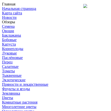
Главная
Начальная страница
Карта сайта
Новости
Обзоры
Семена
Овощи
Баклажаны
Бобовые
Капуста
Корнеплоды
Луковые
Паслёновые
Перец
Салатные
Томаты
Тыквенные
Экзотические
Пряности и лекарственные
Фрукты и ягоды
Земляника
Цветы
Комнатные растения
Многолетние цветы