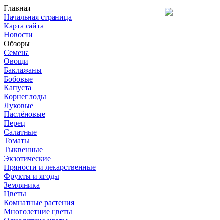
Главная
Начальная страница
Карта сайта
Новости
Обзоры
Семена
Овощи
Баклажаны
Бобовые
Капуста
Корнеплоды
Луковые
Паслёновые
Перец
Салатные
Томаты
Тыквенные
Экзотические
Пряности и лекарственные
Фрукты и ягоды
Земляника
Цветы
Комнатные растения
Многолетние цветы