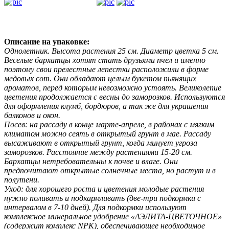
Описание на упаковке:
Однолетник. Высота растения 25 см. Диаметр цветка 5 см.
Веселые бархатцы хотят стать друзьями пчел и именно
поэтому свои прелестные лепестки расположили в форме
медовых сот. Они обладают целым букетом пьянящих
ароматов, перед которым невозможно устоять. Великолепие
цветения продолжается с весны до заморозков. Используются
для оформления клумб, бордюров, а так же для украшения
балконов и окон.
Посев: на рассаду в конце марте-апреле, в районах с мягким
климатом можно сеять в открытый грунт в мае. Рассаду
высаживают в открытый грунт, когда минует угроза
заморозков. Расстояние между растениями 15-20 см.
Бархатцы нетребовательны к почве и влаге. Они
предпочитают открытые солнечные места, но растут и в
полутени.
Уход: для хорошего роста и цветения молодые растения
нужно поливать и подкармливать (две-три подкормки с
интервалом в 7-10 дней). Для подкормки используют
комплексное минеральное удобрение «АЭЛИТА-ЦВЕТОЧНОЕ»
(содержит комплекс NРK), обеспечивающее необходимое