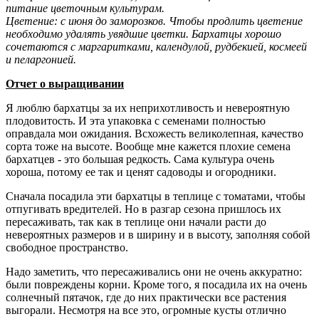
питание цветочным культурам.
Цветение: с июня до заморозков. Чтобы продлить цветение
необходимо удалять увядшие цветки. Бархатцы хорошо
сочетаются с маргаритками, календулой, рудбекией, космеей
и пеларгонией.
Отчет о выращивании
Я люблю бархатцы за их неприхотливость и невероятную
плодовитость. И эта упаковка с семенами полностью
оправдала мои ожидания. Всхожесть великолепная, качество
сорта тоже на высоте. Вообще мне кажется плохие семена
бархатцев - это большая редкость. Сама культура очень
хороша, потому ее так и ценят садоводы и огородники.
Сначала посадила эти бархатцы в теплице с томатами, чтобы
отпугивать вредителей. Но в разгар сезона пришлось их
пересаживать, так как в теплице они начали расти до
невероятных размеров и в ширину и в высоту, заполняя собой
свободное пространство.
Надо заметить, что пересаживались они не очень аккуратно:
были повреждены корни. Кроме того, я посадила их на очень
солнечный пятачок, где до них практически все растения
выгорали. Несмотря на все это, огромные кусты отлично