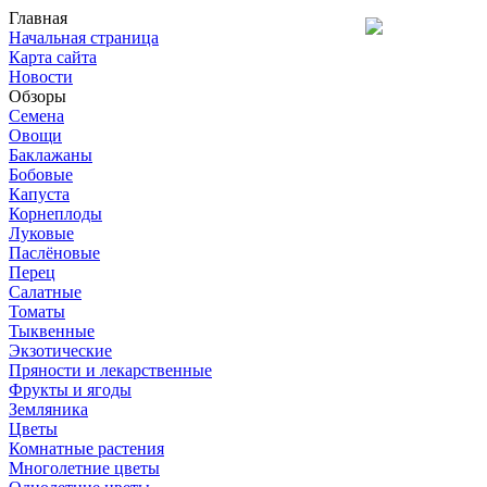
Главная
Начальная страница
Карта сайта
Новости
Обзоры
Семена
Овощи
Баклажаны
Бобовые
Капуста
Корнеплоды
Луковые
Паслёновые
Перец
Салатные
Томаты
Тыквенные
Экзотические
Пряности и лекарственные
Фрукты и ягоды
Земляника
Цветы
Комнатные растения
Многолетние цветы