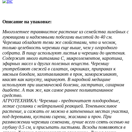
Описание на упаковке:
Многолетнее травянистое растение из семейс­тва лилейных с
луковицами и надземными побегами высотой до 40 см.
Черемша обла­дает теми же свойствами, что и чеснок,
только целебность черемши еще выше, чем у огородного
собрата. В пищу используют листья и черешки до цветения.
Содержит много вита­мина С, микроэлементов, каротина,
эфирных масел и других полезных веществ. Черемшу
употребляют свежей в салатах, окрошках, приправах к
мясным блюдам, заготавливают в прок, замораживают,
квасят как капусту, маринуют. В народной медицине
используют при ишемической болезни, гастритах, сахар­ном
диабете. А так же, как самое раннее поливитаминное
средство.
АГРОТЕХНИКА: Черемша - предпочитает плодородные,
легкие суглинки с нейтральной реакцией. Теневыносливое
растение, и сажать ее можно в затененных местах участка,
под деревьями, кустами сирени, жасмина и проч. При
размножении черемши семенами, лучше всего сеять осенью на
глубину 0.5 см, и присыпать листьями. Всходы появляют­ся в