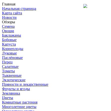
Главная
Начальная страница
Карта сайта
Новости
Обзоры
Семена
Овощи
Баклажаны
Бобовые
Капуста
Корнеплоды
Луковые
Паслёновые
Перец
Салатные
Томаты
Тыквенные
Экзотические
Пряности и лекарственные
Фрукты и ягоды
Земляника
Цветы
Комнатные растения
Многолетние цветы