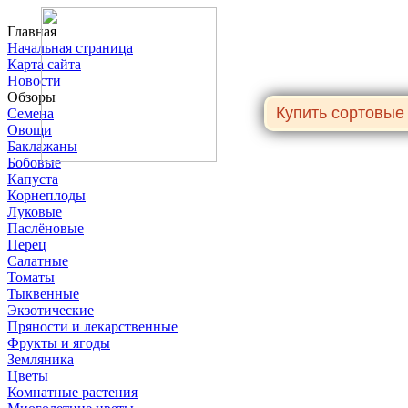
Главная
Начальная страница
Карта сайта
Новости
Обзоры
Семена
Овощи
Баклажаны
Бобовые
Капуста
Корнеплоды
Луковые
Паслёновые
Перец
Салатные
Томаты
Тыквенные
Экзотические
Пряности и лекарственные
Фрукты и ягоды
Земляника
Цветы
Комнатные растения