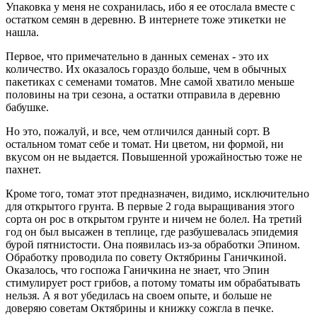
Упаковка у меня не сохранилась, ибо я ее отослала вместе с
остатком семян в деревню. В интернете тоже этикетки не
нашла.
Первое, что примечательно в данных семенах - это их
количество. Их оказалось гораздо больше, чем в обычных
пакетиках с семенами томатов. Мне самой хватило меньше
половины на три сезона, а остатки отправила в деревню
бабушке.
Но это, пожалуй, и все, чем отличился данный сорт. В
остальном томат себе и томат. Ни цветом, ни формой, ни
вкусом он не выдается. Повышенной урожайностью тоже не
пахнет.
Кроме того, томат этот предназначен, видимо, исключительно
для открытого грунта. В первые 2 года выращивания этого
сорта он рос в открытом грунте и ничем не болел. На третий
год он был высажен в теплице, где разбушевалась эпидемия
бурой пятнистости. Она появилась из-за обработки Эпином.
Обработку проводила по совету Октябрины Ганичкиной.
Оказалось, что госпожа Ганичкина не знает, что Эпин
стимулирует рост грибов, а потому томаты им обрабатывать
нельзя. А я вот убедилась на своем опыте, и больше не
доверяю советам Октябрины и книжку сожгла в печке.