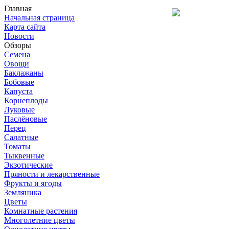
Главная
Начальная страница
Карта сайта
Новости
Обзоры
Семена
Овощи
Баклажаны
Бобовые
Капуста
Корнеплоды
Луковые
Паслёновые
Перец
Салатные
Томаты
Тыквенные
Экзотические
Пряности и лекарственные
Фрукты и ягоды
Земляника
Цветы
Комнатные растения
Многолетние цветы