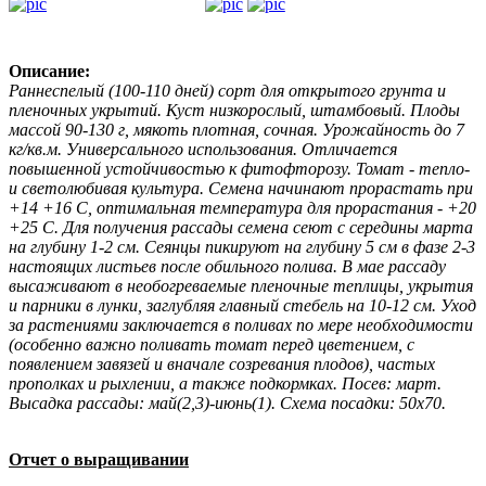
Описание:
Раннеспелый (100-110 дней) сорт для открытого грунта и
пленочных укрытий. Куст низкорослый, штамбовый. Плоды
массой 90-130 г, мякоть плотная, сочная. Урожайность до 7
кг/кв.м. Универсального использования. Отличается
повышенной устойчивостью к фитофторозу. Томат - тепло-
и светолюбивая культура. Семена начинают прорастать при
+14 +16 С, оптимальная температура для прорастания - +20
+25 С. Для получения рассады семена сеют с середины марта
на глубину 1-2 см. Сеянцы пикируют на глубину 5 см в фазе 2-3
настоящих листьев после обильного полива. В мае рассаду
высаживают в необогреваемые пленочные теплицы, укрытия
и парники в лунки, заглубляя главный стебель на 10-12 см. Уход
за растениями заключается в поливах по мере необходимости
(особенно важно поливать томат перед цветением, с
появлением завязей и вначале созревания плодов), частых
прополках и рыхлении, а также подкормках. Посев: март.
Высадка рассады: май(2,3)-июнь(1). Схема посадки: 50х70.
Отчет о выращивании