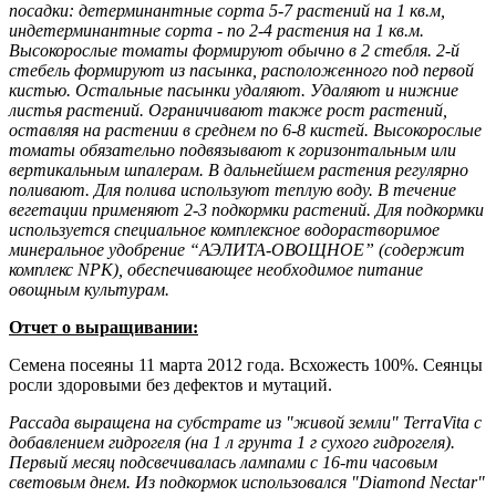
посадки: детерминантные сорта 5-7 растений на 1 кв.м,
индетерминантные сорта - по 2-4 растения на 1 кв.м.
Высокорослые томаты формируют обычно в 2 стебля. 2-й
стебель формируют из пасынка, расположенного под первой
кистью. Остальные пасынки удаляют. Удаляют и нижние
листья растений. Ограничивают также рост растений,
оставляя на растении в среднем по 6-8 кистей. Высокорослые
томаты обязательно подвязывают к горизонтальным или
вертикальным шпалерам. В дальнейшем растения регулярно
поливают. Для полива используют теплую воду. В течение
вегетации применяют 2-3 подкормки растений. Для подкормки
используется специальное комплексное водорастворимое
минеральное удобрение “АЭЛИТА-ОВОЩНОЕ” (содержит
комплекс NPK), обеспечивающее необходимое питание
овощным культурам.
Отчет о выращивании:
Семена посеяны 11 марта 2012 года. Всхожесть 100%. Сеянцы
росли здоровыми без дефектов и мутаций.
Рассада выращена на субстрате из "живой земли" TerraVita с
добавлением гидрогеля (на 1 л грунта 1 г сухого гидрогеля).
Первый месяц подсвечивалась лампами с 16-ти часовым
световым днем. Из подкормок использовался "Diamond Nectar"