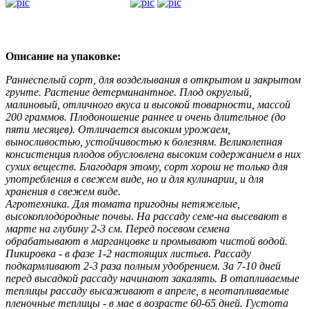
Описание на упаковке:
Раннеспелый сорт, для возделывания в открытом и закрытом
грунте. Растение детерминантное. Плод округлый,
малиновый, отличного вкуса и высокой товарности, массой
200 граммов. Плодоношение раннее и очень длительное (до
пяти месяцев). Отличается высоким урожаем,
выносливостью, устойчивостью к болезням. Великолепная
консистенция плодов обусловлена высоким содержанием в них
сухих веществ. Благодаря этому, сорт хорош не только для
употребления в свежем виде, но и для кулинарии, и для
хранения в свежем виде.
Агротехника. Для томата пригодны нетяжелые,
высокоплодородные почвы. На рассаду семе-на высевают в
марте на глубину 2-3 см. Перед посевом семена
обрабатывают в марганцовке и промывают чистой водой.
Пикировка - в фазе 1-2 настоящих листьев. Рассаду
подкармливают 2-3 раза полным удобрением. За 7-10 дней
перед высадкой рассаду начинают закалять. В отапливаемые
теплицы рассаду высаживают в апреле, в неотапливаемые
пленочные теплицы - в мае в возрасте 60-65 дней. Густота