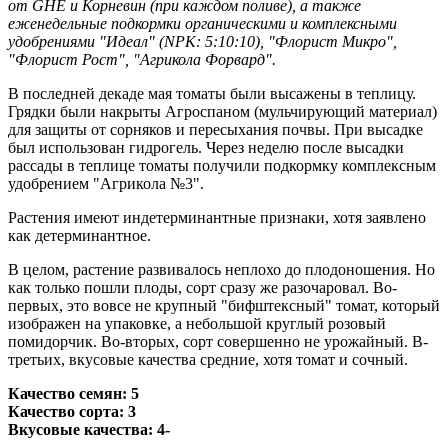
от GHE и Корневин (при каждом поливе), а также
еженедельные подкормки органическими и комплексными
удобрениями "Идеал" (NPK: 5:10:10), "Флорист Микро",
"Флорист Рост", "Агрикола Форвард".
В последней декаде мая томаты были высажены в теплицу.
Грядки были накрыты Агроспаном (мульчирующий материал)
для защиты от сорняков и пересыхания почвы. При высадке
был использован гидрогель. Через неделю после высадки
рассады в теплице томаты получили подкормку комплексным
удобрением "Агрикола №3".
Растения имеют индетерминантные признаки, хотя заявлено
как детерминантное.
В целом, растение развивалось неплохо до плодоношения. Но
как только пошли плоды, сорт сразу же разочаровал. Во-
первых, это вовсе не крупный "бифштексный" томат, который
изображен на упаковке, а небольшой круглый розовый
помидорчик. Во-вторых, сорт совершенно не урожайный. В-
третьих, вкусовые качества средние, хотя томат и сочный.
Качество семян: 5
Качество сорта: 3
Вкусовые качества: 4-