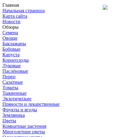
Главная
Начальная страница
Карта сайта
Новости
Обзоры
Семена
Овощи
Баклажаны
Бобовые
Капуста
Корнеплоды
Луковые
Паслёновые
Перец
Салатные
Томаты
Тыквенные
Экзотические
Пряности и лекарственные
Фрукты и ягоды
Земляника
Цветы
Комнатные растения
Многолетние цветы