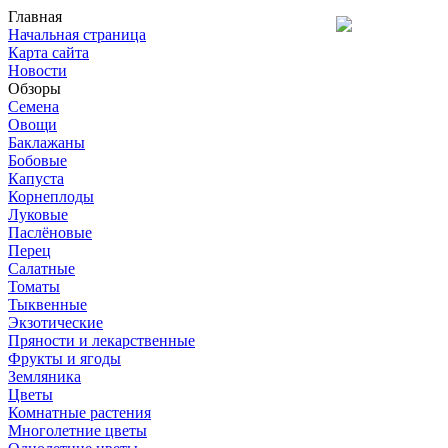
Главная
Начальная страница
Карта сайта
Новости
Обзоры
Семена
Овощи
Баклажаны
Бобовые
Капуста
Корнеплоды
Луковые
Паслёновые
Перец
Салатные
Томаты
Тыквенные
Экзотические
Пряности и лекарственные
Фрукты и ягоды
Земляника
Цветы
Комнатные растения
Многолетние цветы