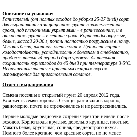
Описание на упаковке:
Раннеспелый (от полных всходов до уборки 25-27 дней) сорт
для выращивания в защищенном грунте в зимне-весенние
сроки, под пленочными укрытиями – в ранневесенние, и в
открытом грунте – в летние сроки. Корнеплоды округлые,
белые, массой 20-30 г, почти полностью погружены в почву.
Мякоть белая, плотная, очень сочная. Ценность сорта:
холодостойкость, устойчивость к болезням и стеблеванию,
продолжительный период сбора урожая, длительная
сохранность корнеплодов до 45 дней при температуре 3-5°С.
Неопушенные листья с приятным острым вкусом
используются для приготовления салатов.
Отчет о выращивании
Семена посеяны в открытый грунт 20 апреля 2012 года.
Всхожесть семян хорошая. Сеянцы развивались хорошо,
равномерно, почти не стрелковались и не растрескивались.
Первые молодые редисочки созрели через три недели после
всходов. Корнеплоды круглые, довольно крупные, плотные.
Мякоть белая, хрустящая, сочная, среднеострого вкуса.
Немного более крепкие, чем красные сорта, но не менее