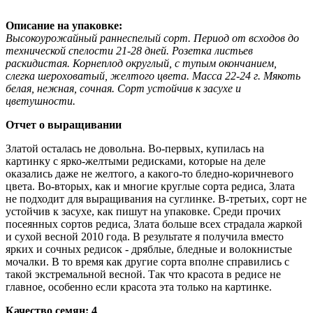
Описание на упаковке:
Высокоурожайный раннеспелый сорт. Период от всходов до
технической спелости 21-28 дней. Розетка листьев
раскидистая. Корнеплод округлый, с тупым окончанием,
слегка шероховатый, желтого цвета. Масса 22-24 г. Мякоть
белая, нежная, сочная. Сорт устойчив к засухе и
цветушности.
Отчет о выращивании
Златой осталась не довольна. Во-первых, купилась на
картинку с ярко-желтыми редисками, которые на деле
оказались даже не желтого, а какого-то бледно-коричневого
цвета. Во-вторых, как и многие круглые сорта редиса, Злата
не подходит для выращивания на суглинке. В-третьих, сорт не
устойчив к засухе, как пишут на упаковке. Среди прочих
посеянных сортов редиса, Злата больше всех страдала жаркой
и сухой весной 2010 года. В результате я получила вместо
ярких и сочных редисок - дряблые, бледные и волокнистые
мочалки. В то время как другие сорта вполне справились с
такой экстремальной весной. Так что красота в редисе не
главное, особенно если красота эта только на картинке.
Качество семян: 4