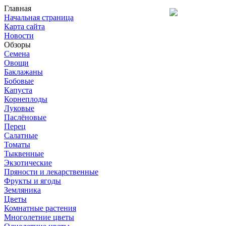
Главная
Начальная страница
Карта сайта
Новости
Обзоры
Семена
Овощи
Баклажаны
Бобовые
Капуста
Корнеплоды
Луковые
Паслёновые
Перец
Салатные
Томаты
Тыквенные
Экзотические
Пряности и лекарственные
Фрукты и ягоды
Земляника
Цветы
Комнатные растения
Многолетние цветы