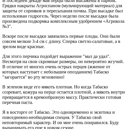
В последней декаде мая перцы были высажены в парник.
Грядки накрыты Агроспаном (мульчирующий материал) для
защиты от сорняков и пересыхания почвы. При высадке был
использован гидрогель. Через неделю после высадки была
произведена подкормка комплексным удобрением «Агрикола
№3″.
Вскоре после высадки завязались первые плоды. Они были
совсем мелкие 3-4 см с длину. Сперва светло-салатовые, а в
зрелом виде красные.
Для этого перчика подойдет выражение "мал да удал".
Несмотря на свои скромные размеры, он невероятно жгучий.
В отличие от многих очень острых перцев (жжение от
которых наступает с небольшим опозданием) Табаско
"загорается" во рту мгновенно!
В зеленом виде его мякоть плотная. Но когда Табаско
созревает, кожура на перце остается плотной, а мякоть внутри
превращается в кремообразную массу. Практически готовая
перечная паста.
Я в восторге от Табаско. Это одновременно и экзотика и
повседневно-необходимая специя. У Табаско свой
неповторимый характер. И он мне очень понравился. Буду
выращивать его еще в новом сезоне.