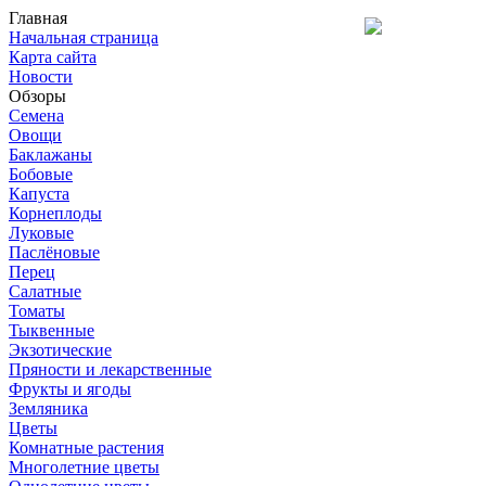
Главная
Начальная страница
Карта сайта
Новости
Обзоры
Семена
Овощи
Баклажаны
Бобовые
Капуста
Корнеплоды
Луковые
Паслёновые
Перец
Салатные
Томаты
Тыквенные
Экзотические
Пряности и лекарственные
Фрукты и ягоды
Земляника
Цветы
Комнатные растения
Многолетние цветы