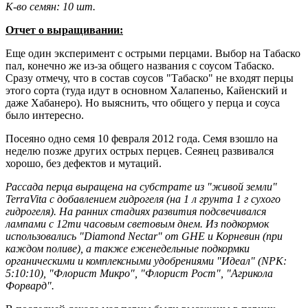
К-во семян: 10 шт.
Отчет о выращивании:
Еще один эксперимент с острыми перцами. Выбор на Табаско
пал, конечно же из-за общего названия с соусом Табаско.
Сразу отмечу, что в состав соусов "Табаско" не входят перцы
этого сорта (туда идут в основном Халапеньо, Кайенский и
даже Хабанеро). Но выяснить, что общего у перца и соуса
было интересно.
Посеяно одно семя 10 февраля 2012 года. Семя взошло на
неделю позже других острых перцев. Сеянец развивался
хорошо, без дефектов и мутаций.
Рассада перца выращена на субстрате из "живой земли"
TerraVita с добавлением гидрогеля (на 1 л грунта 1 г сухого
гидрогеля). На ранних стадиях развития подсвечивался
лампами с 12ти часовым световым днем. Из подкормок
использовались "Diamond Nectar" от GHE и Корневин (при
каждом поливе), а также еженедельные подкормки
органическими и комплексными удобрениями "Идеал" (NPK:
5:10:10), "Флорист Микро", "Флорист Рост", "Агрикола
Форвард".