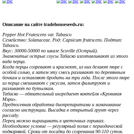
Описание на сайте tradehouseseeds.ru:
Pepper Hot Frutescens var. Tabasco
Семейство: Solanaceae. Род: Capsicum frutescens. Подтип:
Tabasco.
Вкус: 30000-50000 по шкале Scoville (Острый).
Знаменитые острые соусы Табаско изготавливают из этого
вида перца.
Когда перцы созревают и краснеют, из них делают пюре с
особой солью, а затем эту смесь разливают по деревянным
бочкам и оставляют бродить на три года. После этого пюре
из перца смешивают с уксусом, затем фильтруют и
разливают по бутылкам.
Табаско — обязательный ингредиент коктейля «Кровавая
Мэри».
Предпосевная обработка биопрепаратами и замачивание
согласно инструкции. Высадка в открытый грунт через
рассаду.
Перец можно выращивать в цветочных горшках.
Необходимое условие — регулярный полив с периодической
подкормкой. Сроки от посадки до созревания 90-110 суток.