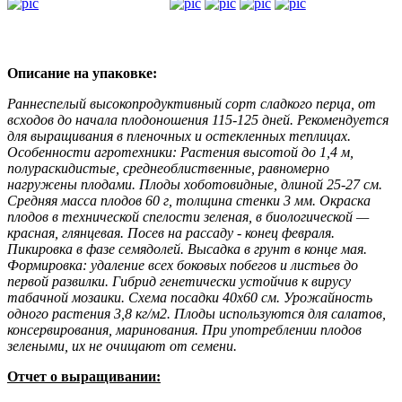
Описание на упаковке:
Раннеспелый высокопродуктивный сорт сладкого перца, от
всходов до начала плодоношения 115-125 дней. Рекомендуется
для выращивания в пленочных и остекленных теплицах.
Особенности агротехники: Растения высотой до 1,4 м,
полураскидистые, среднеоблиственные, равномерно
нагружены плодами. Плоды хоботовидные, длиной 25-27 см.
Средняя масса плодов 60 г, толщина стенки 3 мм. Окраска
плодов в технической спелости зеленая, в биологической —
красная, глянцевая. Посев на рассаду - конец февраля.
Пикировка в фазе семядолей. Высадка в грунт в конце мая.
Формировка: удаление всех боковых побегов и листьев до
первой развилки. Гибрид генетически устойчив к вирусу
табачной мозаики. Схема посадки 40x60 см. Урожайность
одного растения 3,8 кг/м2. Плоды используются для салатов,
консервирования, маринования. При употреблении плодов
зелеными, их не очищают от семени.
Отчет о выращивании: