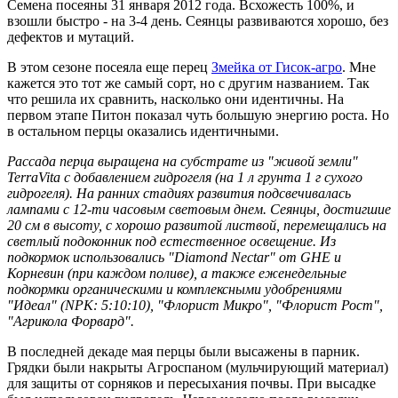
Семена посеяны 31 января 2012 года. Всхожесть 100%, и
взошли быстро - на 3-4 день. Сеянцы развиваются хорошо, без
дефектов и мутаций.
В этом сезоне посеяла еще перец
Змейка от Гисок-агро
. Мне
кажется это тот же самый сорт, но с другим названием. Так
что решила их сравнить, насколько они идентичны. На
первом этапе Питон показал чуть большую энергию роста. Но
в остальном перцы оказались идентичными.
Рассада перца выращена на субстрате из "живой земли"
TerraVita с добавлением гидрогеля (на 1 л грунта 1 г сухого
гидрогеля). На ранних стадиях развития подсвечивалась
лампами с 12-ти часовым световым днем. Сеянцы, достигшие
20 см в высоту, с хорошо развитой листвой, перемещались на
светлый подоконник под естественное освещение. Из
подкормок использовались "Diamond Nectar" от GHE и
Корневин (при каждом поливе), а также еженедельные
подкормки органическими и комплексными удобрениями
"Идеал" (NPK: 5:10:10), "Флорист Микро", "Флорист Рост",
"Агрикола Форвард".
В последней декаде мая перцы были высажены в парник.
Грядки были накрыты Агроспаном (мульчирующий материал)
для защиты от сорняков и пересыхания почвы. При высадке