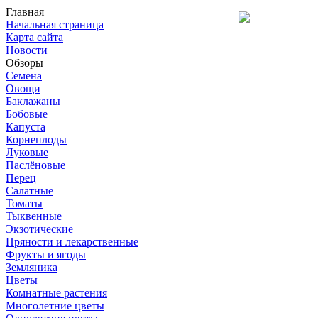
Главная
Начальная страница
Карта сайта
Новости
Обзоры
Семена
Овощи
Баклажаны
Бобовые
Капуста
Корнеплоды
Луковые
Паслёновые
Перец
Салатные
Томаты
Тыквенные
Экзотические
Пряности и лекарственные
Фрукты и ягоды
Земляника
Цветы
Комнатные растения
Многолетние цветы