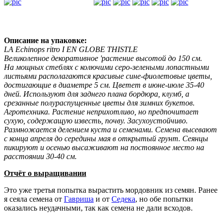
Описание на упаковке:
LA Echinops ritro I EN GLOBE THISTLE
Великолепное декоративное 'растение высотой до 150 см.
На мощных стеблях с колючими серо-зелеными лопастными
листьями располагаются красивые сине-фиолетовые цветы,
достигающие в диаметре 5 см. Цветет в июне-июле 35-40
дней. Используют для заднего плана бордюра, клумб, а
срезанные полураспущенные цветы для зимних букетов.
Агротехника. Растение неприхотливо, но предпочитает
сухую, содержащую известь, почву. Засухоустойчиво.
Размножается делением куста и семенами. Семена высевают
с конца апреля до середины мая в открытый грунт. Сеянцы
пикируют и осенью высаживают на постоянное место на
расстоянии 30-40 см.
Отчёт о выращивании
Это уже третья попытка вырастить мордовник из семян. Ранее
я сеяла семена от
Гавриша
и от
Седека
, но обе попытки
оказались неудачными, так как семена не дали всходов.