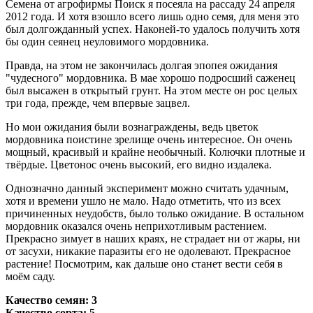
Семена от агрофирмы Поиск я посеяла на рассаду 24 апреля
2012 года. И хотя взошло всего лишь одно семя, для меня это
был долгожданный успех. Наконей-то удалось получить хотя
бы один сеянец неуловимого мордовника.
Правда, на этом не закончилась долгая эпопея ожидания
"чудесного" мордовника. В мае хорошо подросший саженец
был высажен в открытый грунт. На этом месте он рос целых
три года, прежде, чем впервые зацвел.
Но мои ожидания были вознаграждены, ведь цветок
мордовника поистине зрелище очень интересное. Он очень
мощный, красивый и крайне необычный. Колючки плотные и
твёрдые. Цветонос очень высокий, его видно издалека.
Однозначно данный эксперимент можно считать удачным,
хотя и времени ушло не мало. Надо отметить, что из всех
причиненных неудобств, было только ожидание. В остальном
мордовник оказался очень неприхотливым растением.
Прекрасно зимует в наших краях, не страдает ни от жары, ни
от засухи, никакие паразиты его не одолевают. Прекрасное
растение! Посмотрим, как дальше оно станет вести себя в
моём саду.
Качество семян: 3
Качество сорта: 5-