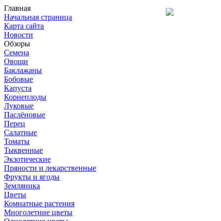
Главная
Начальная страница
Карта сайта
Новости
Обзоры
Семена
Овощи
Баклажаны
Бобовые
Капуста
Корнеплоды
Луковые
Паслёновые
Перец
Салатные
Томаты
Тыквенные
Экзотические
Пряности и лекарственные
Фрукты и ягоды
Земляника
Цветы
Комнатные растения
Многолетние цветы