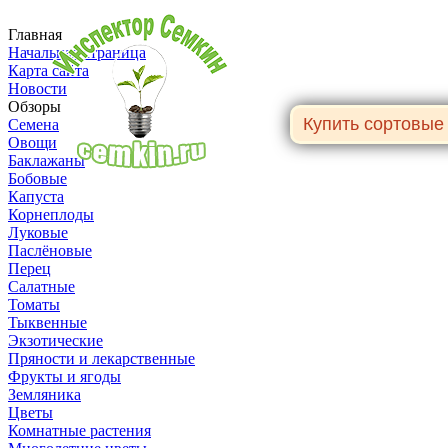
Главная
Начальная страница
Карта сайта
Новости
Обзоры
Семена
Овощи
Баклажаны
Бобовые
Капуста
Корнеплоды
Луковые
Паслёновые
Перец
Салатные
Томаты
Тыквенные
Экзотические
Пряности и лекарственные
Фрукты и ягоды
Земляника
Цветы
Комнатные растения