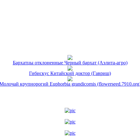
Бархатцы отклоненные Черный бархат (Аэлита-агро)
Гибискус Китайский доктор (Гавриш)
Молочай крупнорогий Euphorbia grandicornis (flowerseed.7910.org