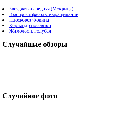
Звездчатка средняя (Мокрица)
Вьющаяся фасоль: выращивание
Плоскорез Фокина
Кориандр посевной
Жимолость голубая
Случайные обзоры
Случайное фото