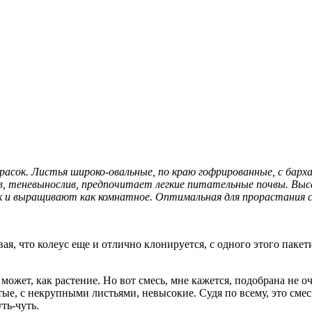
расок. Листья широко-овальные, по краю гофрированные, с бар
ив, теневынослив, предпочитает легкие питательные почвы. Вы
к и выращивают как комнатное. Оптимальная для прорастания 
ая, что колеус еще и отлично клонируется, с одного этого пакет
е может, как растение. Но вот смесь, мне кажется, подобрана не 
ые, с некрупными листьями, невысокие. Судя по всему, это смес
ть-чуть.