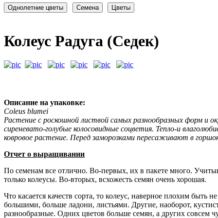
Колеус Радуга (Седек)
Описание на упаковке:
Coleus blumei
Растение с роскошной листвой самых разнообразных форм и ок
сиреневато-голубые колосовидные соцветия. Тепло-и влаголюб
ковровое растение. Перед заморозками пересаживают в горшо
Отчет о выращивании
По семенам все отлично. Во-первых, их в пакете много. Учитыв
только колеусы. Во-вторых, всхожесть семян очень хорошая.
Что касается качеств сорта, то колеус, наверное плохим быть н
большими, больше ладони, листьями. Другие, наоборот, кустист
разнообразные. Одних цветов больше семян, а других совсем чу