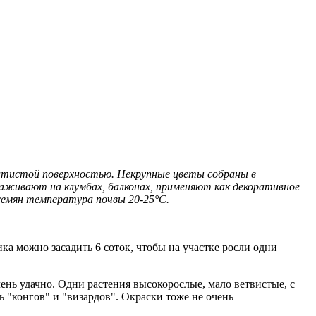
хатистой поверхностью. Некрупные цветы собраны в
саживают на клумбах, балконах, применяют как декоративное
семян температура почвы 20-25°С.
ика можно засадить 6 соток, чтобы на участке росли одни
очень удачно. Одни растения высокорослые, мало ветвистые, с
ь "конгов" и "визардов". Окраски тоже не очень