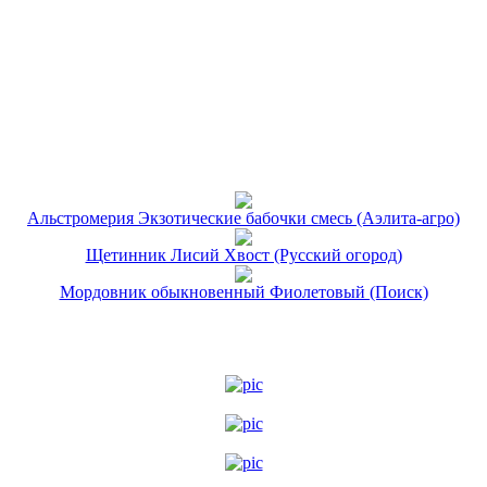
Альстромерия Экзотические бабочки смесь (Аэлита-агро)
Щетинник Лисий Хвост (Русский огород)
Мордовник обыкновенный Фиолетовый (Поиск)