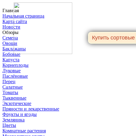
Главная
Начальная страница
Карта сайта
Новости
Обзоры
Семена
Овощи
Баклажаны
Бобовые
Капуста
Корнеплоды
Луковые
Паслёновые
Перец
Салатные
Томаты
Тыквенные
Экзотические
Пряности и лекарственные
Фрукты и ягоды
Земляника
Цветы
Комнатные растения