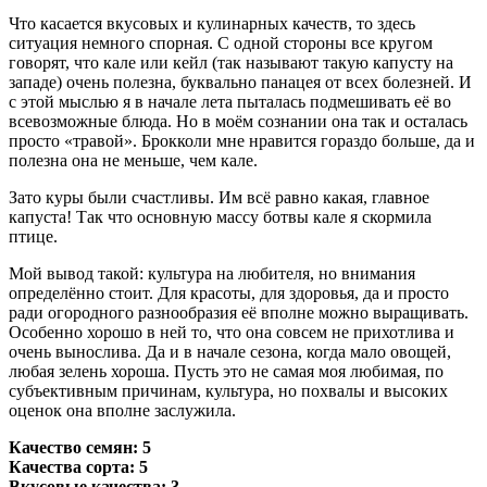
Что касается вкусовых и кулинарных качеств, то здесь
ситуация немного спорная. С одной стороны все кругом
говорят, что кале или кейл (так называют такую капусту на
западе) очень полезна, буквально панацея от всех болезней. И
с этой мыслью я в начале лета пыталась подмешивать её во
всевозможные блюда. Но в моём сознании она так и осталась
просто «травой». Брокколи мне нравится гораздо больше, да и
полезна она не меньше, чем кале.
Зато куры были счастливы. Им всё равно какая, главное
капуста! Так что основную массу ботвы кале я скормила
птице.
Мой вывод такой: культура на любителя, но внимания
определённо стоит. Для красоты, для здоровья, да и просто
ради огородного разнообразия её вполне можно выращивать.
Особенно хорошо в ней то, что она совсем не прихотлива и
очень вынослива. Да и в начале сезона, когда мало овощей,
любая зелень хороша. Пусть это не самая моя любимая, по
субъективным причинам, культура, но похвалы и высоких
оценок она вполне заслужила.
Качество семян: 5
Качества сорта: 5
Вкусовые качества: 3