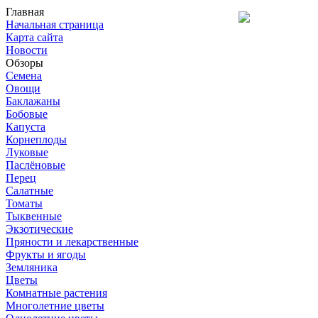
Главная
Начальная страница
Карта сайта
Новости
Обзоры
Семена
Овощи
Баклажаны
Бобовые
Капуста
Корнеплоды
Луковые
Паслёновые
Перец
Салатные
Томаты
Тыквенные
Экзотические
Пряности и лекарственные
Фрукты и ягоды
Земляника
Цветы
Комнатные растения
Многолетние цветы