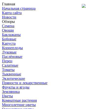
Главная
Начальная страница
Карта сайта
Новости
Обзоры
Семена
Овощи
Баклажаны
Бобовые
Капуста
Корнеплоды
Луковые
Паслёновые
Перец
Салатные
Томаты
Тыквенные
Экзотические
Пряности и лекарственные
Фрукты и ягоды
Земляника
Цветы
Комнатные растения
Многолетние цветы