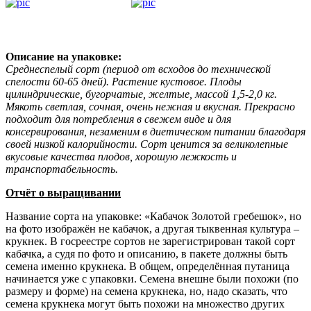
Описание на упаковке:
Среднеспелый сорт (период от всходов до технической
спелости 60-65 дней). Растение кустовое. Плоды
цилиндрические, бугорчатые, желтые, массой 1,5-2,0 кг.
Мякоть светлая, сочная, очень нежная и вкусная. Прекрасно
подходит для потребления в свежем виде и для
консервирования, незаменим в диетическом питании благодаря
своей низкой калорийности. Сорт ценится за великолепные
вкусовые качества плодов, хорошую лежкость и
транспортабельность.
Отчёт о выращивании
Название сорта на упаковке: «Кабачок Золотой гребешок», но
на фото изображён не кабачок, а другая тыквенная культура –
крукнек. В госреестре сортов не зарегистрирован такой сорт
кабачка, а судя по фото и описанию, в пакете должны быть
семена именно крукнека. В общем, определённая путаница
начинается уже с упаковки. Семена внешне были похожи (по
размеру и форме) на семена крукнека, но, надо сказать, что
семена крукнека могут быть похожи на множество других