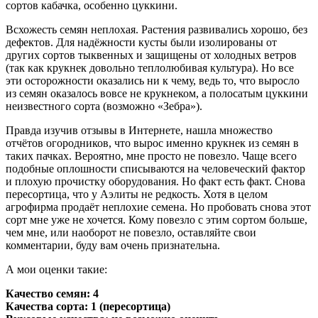
сортов кабачка, особенно цуккини.
Всхожесть семян неплохая. Растения развивались хорошо, без
дефектов. Для надёжности кусты были изолированы от
других сортов тыквенных и защищены от холодных ветров
(так как крукнек довольно теплолюбивая культура). Но все
эти осторожности оказались ни к чему, ведь то, что выросло
из семян оказалось вовсе не крукнеком, а полосатым цуккини
неизвестного сорта (возможно «Зебра»).
Правда изучив отзывы в Интернете, нашла множество
отчётов огородников, что вырос именно крукнек из семян в
таких пачках. Вероятно, мне просто не повезло. Чаще всего
подобные оплошности списываются на человеческий фактор
и плохую прочистку оборудования. Но факт есть факт. Снова
пересортица, что у Аэлиты не редкость. Хотя в целом
агрофирма продаёт неплохие семена. Но пробовать снова этот
сорт мне уже не хочется. Кому повезло с этим сортом больше,
чем мне, или наоборот не повезло, оставляйте свои
комментарии, буду вам очень признательна.
А мои оценки такие:
Качество семян: 4
Качества сорта: 1 (пересортица)