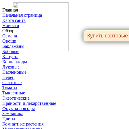
Главная
Начальная страница
Карта сайта
Новости
Обзоры
Семена
Овощи
Баклажаны
Бобовые
Капуста
Корнеплоды
Луковые
Паслёновые
Перец
Салатные
Томаты
Тыквенные
Экзотические
Пряности и лекарственные
Фрукты и ягоды
Земляника
Цветы
Комнатные растения