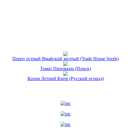
Перец острый Ямайский желтый (Trade House Seeds)
Томат Пиноккио (Поиск)
Кохия Летний Кипр (Русский огород)