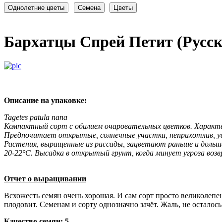
Бархатцы Спрей Петит (Русск
Описание на упаковке:
Tagetes patula nana
Компактный сорт с обилием очаровательных цветков. Характе
Предпочитает открытые, солнечные участки, неприхотлив, уст
Растения, выращенные из рассады, зацветают раньше и дольш
20-22°С. Высадка в открытый грунт, когда минует угроза возв
Отчет о выращивании
Всхожесть семян очень хорошая. И сам сорт просто великолепе
плодовит. Семенам и сорту однозначно зачёт. Жаль, не осталос
Качество семян: 5