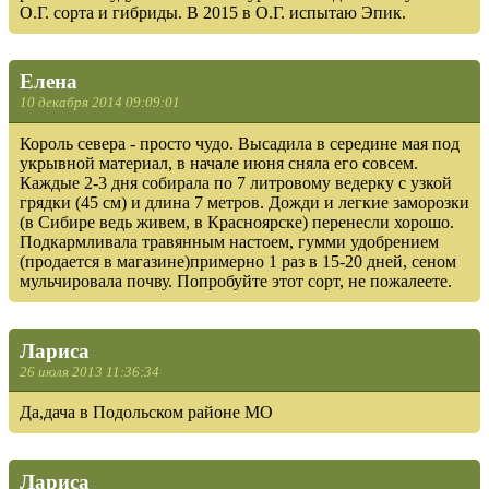
О.Г. сорта и гибриды. В 2015 в О.Г. испытаю Эпик.
Елена
10 декабря 2014 09:09:01
Король севера - просто чудо. Высадила в середине мая под
укрывной материал, в начале июня сняла его совсем.
Каждые 2-3 дня собирала по 7 литровому ведерку с узкой
грядки (45 см) и длина 7 метров. Дожди и легкие заморозки
(в Сибире ведь живем, в Красноярске) перенесли хорошо.
Подкармливала травянным настоем, гумми удобрением
(продается в магазине)примерно 1 раз в 15-20 дней, сеном
мульчировала почву. Попробуйте этот сорт, не пожалеете.
Лариса
26 июля 2013 11:36:34
Да,дача в Подольском районе МО
Лариса