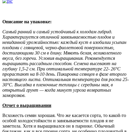
Описание на упаковке:
Самый ранний и самый устойчивый к холодам гибрид.
Характеризуется отличной завязываемостью плодов и
невиданной урожайностью: каждый куст в изобилии усыпан
плодами с глянцевой, черно-фиолетовой поверхностью,
достигающими 30 см в длину. Мякоть белая, великолепного
вкуса, без горечи. Условия выращивания. Рекомендуется
выращивать рас­садным способом. Семена высевают на
глубину 1,5-2 см. При оптимальной температуре 22- 26°С
прорастают на 8-10 день. Пикировка сеянцев в фазе второго
настоящего листа. Оптимальная температура для роста 25-
30°С. Высадка в пленочные теплицы с середины мая, в
открытый грунт — когда минует угроза возвратных
заморозков.
Отчет о выращивании
Всхожесть семян хорошая. Что же касается сорта, то какой-то
особой холодостойкости и завязываемости плодов я не
заметила. Хотя и выращивался он в парнике. Обычный
баклажан, как и все прочие сорта, не особенно плодовитый в