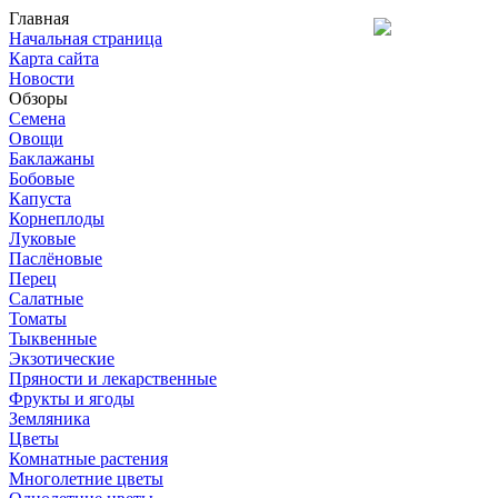
Главная
Начальная страница
Карта сайта
Новости
Обзоры
Семена
Овощи
Баклажаны
Бобовые
Капуста
Корнеплоды
Луковые
Паслёновые
Перец
Салатные
Томаты
Тыквенные
Экзотические
Пряности и лекарственные
Фрукты и ягоды
Земляника
Цветы
Комнатные растения
Многолетние цветы