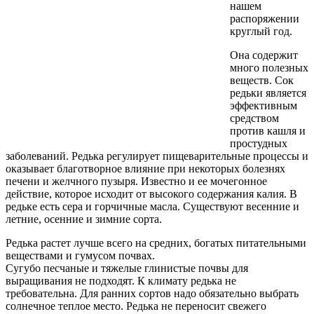
нашем
распоряжении
круглый год.
Она содержит
много полезных
веществ. Сок
редьки является
эф­фективным
средством
против кашля и
простудных
заболеваний. Редька регулирует пищеварительные про­цессы и
оказывает благотворное влияние при некоторых болезнях
печени и желчного пузыря. Извест­но и ее мочегонное
действие, ко­торое исходит от высокого содер­жания калия. В
редьке есть сера и горчичные масла. Существуют ве­сенние и
летние, осенние и зимние сорта.
Редька растет лучше всего на средних, богатых питательными
веществами и гумусом почвах.
Сугубо песчаные и тяжелые гли­нистые почвы для
выращивания не подходят. К климату редька не
требовательна. Для ранних сортов надо обязательно выбрать
солнеч­ное теплое место. Редька не переносит свежего