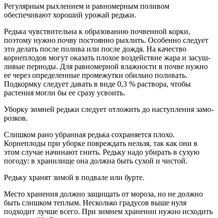
Регулярным рыхлением и равномерным поливом
обеспечивают хороший урожай редьки.
Редька чувствительна к образо­ванию почвенной корки,
поэтому нужно почву постоянно рыхлить. Особенно следует
это делать после полива или после дождя. На ка­чество
корнеплодов могут оказать плохое воздействие жара и засуш­
ливые периоды. Для равномерной влажности в почве нужно
ее через определенные промежутки обильно поливать.
Подкормку следует да­вать в виде 0,3 % раствора, чтобы
растения могли бы ее сразу усво­ить.
Уборку зимней редьки сле­дует отложить до наступления замо­
розков.
Слишком рано убранная редька сохраняется плохо.
Корнеплоды при уборке повреждать нельзя, так как они в
этом случае начинают гнить. Редьку надо убирать в сухую
пого­ду: в хранилище она должна быть сухой и чистой.
Редьку хранят зимой в под­вале или бурте.
Место хранения должно защищать от мороза, но не должно
быть слишком теплым. Несколько граду­сов выше нуля
подходит лучше все­го. При зимнем хранении нужно ис­ходить