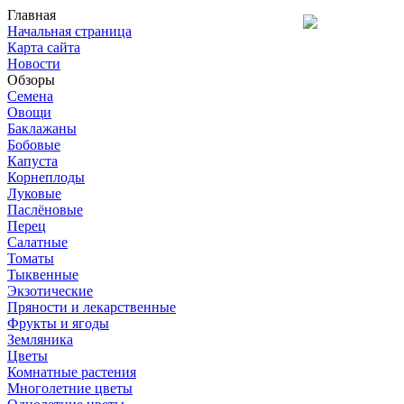
Главная
Начальная страница
Карта сайта
Новости
Обзоры
Семена
Овощи
Баклажаны
Бобовые
Капуста
Корнеплоды
Луковые
Паслёновые
Перец
Салатные
Томаты
Тыквенные
Экзотические
Пряности и лекарственные
Фрукты и ягоды
Земляника
Цветы
Комнатные растения
Многолетние цветы