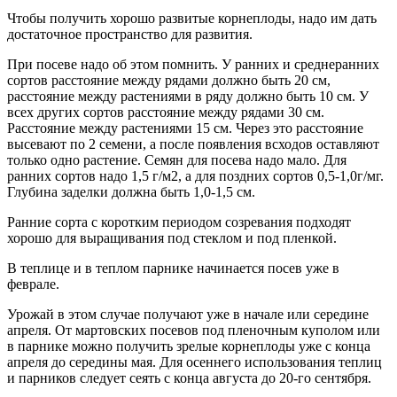
Чтобы получить хорошо развитые корнеплоды, надо им дать
достаточное пространство для развития.
При посеве надо об этом пом­нить. У ранних и среднеранних
сортов расстояние между рядами должно быть 20 см,
расстояние между растениями в ряду должно быть 10 см. У
всех других сортов расстояние между рядами 30 см.
Расстояние между растениями 15 см. Через это расстояние
высе­вают по 2 семени, а после появле­ния всходов оставляют
только одно растение. Семян для посева надо мало. Для
ранних сортов надо 1,5 г/м2, а для поздних сортов 0,5-1,0г/мг.
Глубина заделки должна быть 1,0-1,5 см.
Ранние сорта с коротким периодом созревания подходят
хорошо для выращивания под стеклом и под пленкой.
В теплице и в теплом парнике начинается посев уже в
феврале.
Урожай в этом случае получают уже в начале или середине
апреля. От мартовских посевов под пленочным куполом или
в парнике можно полу­чить зрелые корнеплоды уже с кон­ца
апреля до середины мая. Для осеннего использования теплиц
и парников следует сеять с конца августа до 20-го сентября.