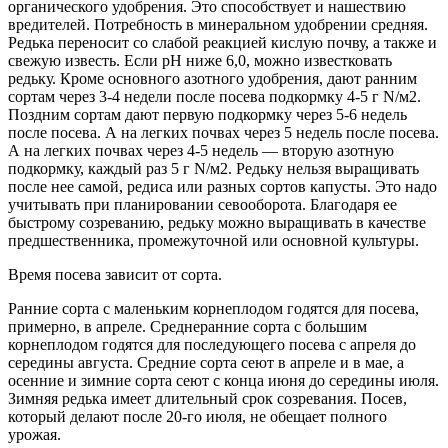
органического удобрения. Это способствует и нашест­вию
вредителей. Потребность в ми­неральном удобрении средняя.
Редька переносит со слабой реак­цией кислую почву, а также и
све­жую известь. Если pH ниже 6,0, можно известковать
редьку. Кроме основного азотного удобрения, да­ют ранним
сортам через 3-4 недели после посева подкормку 4-5 г N/м2.
Поздним сортам дают первую подкормку через 5-6 недель
после посева. А на легких почвах через 5 недель после посева.
А на легких почвах через 4-5 недель — вторую азотную
подкормку, каждый раз 5 г N/м2. Редьку нельзя выра­щивать
после нее самой, редиса или разных сортов капусты. Это надо
учитывать при планировании севооборота. Благодаря ее
быстро­му созреванию, редьку можно выра­щивать в качестве
предшественни­ка, промежуточной или основной культуры.
Время посева зависит от сорта.
Ранние сорта с маленьким кор­неплодом годятся для посева,
при­мерно, в апреле. Среднеранние сорта с большим
корнеплодом го­дятся для последующего посева с апреля до
середины августа. Сред­ние сорта сеют в апреле и в мае, а
осенние и зимние сорта сеют с конца июня до середины июля.
Зим­няя редька имеет длительный срок созревания. Посев,
который делают после 20-го июля, не обещает пол­ного
урожая.