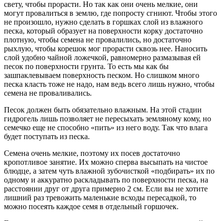
свету, чтобы прорасти. Но так как они очень мелкие, они
могут провалиться в землю, где попросту сгниют. Чтобы этого
не произошло, нужно сделать в горшках слой из влажного
песка, который образует на поверхности корку достаточно
плотную, чтобы семена не провалились, но достаточно
рыхлую, чтобы корешок мог прорасти сквозь нее. Наносить
слой удобно чайной ложечкой, равномерно размазывая ей
песок по поверхности грунта. То есть мы как бы
зашпаклевываем поверхность песком. Но слишком много
песка класть тоже не надо, нам ведь всего лишь нужно, чтобы
семена не проваливались.
Песок должен быть обязательно влажным. На этой стадии
гидрогель лишь позволяет не пересыхать земляному кому, но
семечко еще не способно «пить» из него воду. Так что влага
будет поступать из песка.
Семена очень мелкие, поэтому их посев достаточно
кропотливое занятие. Их можно сперва высыпать на чистое
блюдце, а затем чуть влажной зубочисткой «подбирать» их по
одному и аккуратно раскладывать по поверхности песка, на
расстоянии друг от друга примерно 2 см. Если вы не хотите
лишний раз тревожить маленькие всходы пересадкой, то
можно посеять каждое семя в отдельный горшочек.