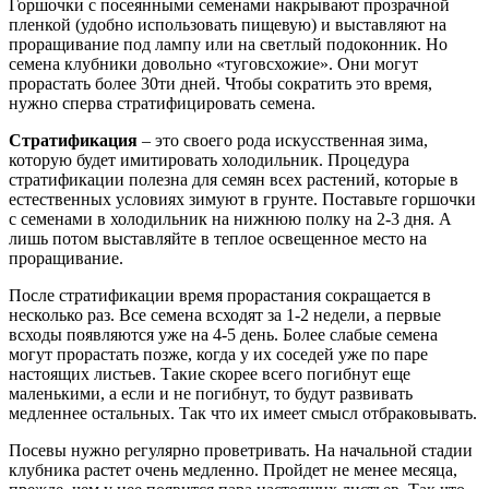
Горшочки с посеянными семенами накрывают прозрачной
пленкой (удобно использовать пищевую) и выставляют на
проращивание под лампу или на светлый подоконник. Но
семена клубники довольно «туговсхожие». Они могут
прорастать более 30ти дней. Чтобы сократить это время,
нужно сперва стратифицировать семена.
Стратификация
– это своего рода искусственная зима,
которую будет имитировать холодильник. Процедура
стратификации полезна для семян всех растений, которые в
естественных условиях зимуют в грунте. Поставьте горшочки
с семенами в холодильник на нижнюю полку на 2-3 дня. А
лишь потом выставляйте в теплое освещенное место на
проращивание.
После стратификации время прорастания сокращается в
несколько раз. Все семена всходят за 1-2 недели, а первые
всходы появляются уже на 4-5 день. Более слабые семена
могут прорастать позже, когда у их соседей уже по паре
настоящих листьев. Такие скорее всего погибнут еще
маленькими, а если и не погибнут, то будут развивать
медленнее остальных. Так что их имеет смысл отбраковывать.
Посевы нужно регулярно проветривать. На начальной стадии
клубника растет очень медленно. Пройдет не менее месяца,