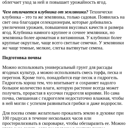
облегчает уход за ней и повышает урожайность ягод.
Чем отличается клубника от земляники?
Технически
клубника – это та же земляника, только садовая. Появилась на
свет она благодаря селекционерам, которые добивались
увеличения урожаев, повышения вкусовых качеств и размера
ягод. Клубника намного крупнее и сочнее земляники, но
земляника более ароматная и витаминная. У клубники более
крупные округлые, чаще всего светлые семечки. У земляники
же чаще темные, мелкие, слегка вытянутые семена.
Подготовка почвы
Можно использовать универсальный грунт для рассады
ягодных культур, а можно использовать смесь торфа, песка и
перегноя. Кроме того, понадобится еще песок и гидрогель.
Гидрогель хорош тем, что впитывает и сохраняет надолго
большое количество влаги, которую растение всегда может
получить, прорастая в кусочки гидрогеля корнями. Но сама
почва, смешанная с гидрогелем недостаточно влажная, чтобы
в ней могли с успехом развиваться грибки и даже водоросли.
Для посева семян желательно прокалить землю в духовке при
100 градусах в течение нескольких часов или
простерилизовать в скороварке, чтобы обеззаразить ее. Можно