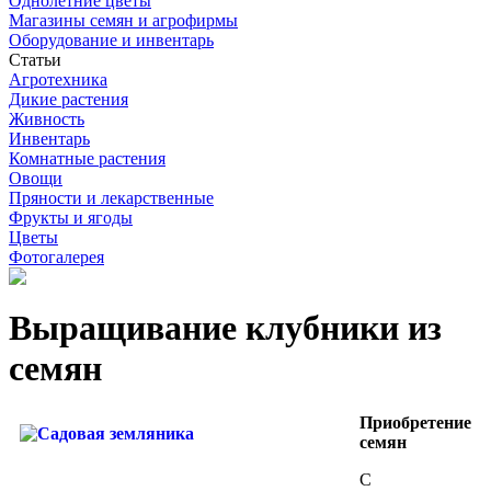
Однолетние цветы
Магазины семян и агрофирмы
Оборудование и инвентарь
Статьи
Агротехника
Дикие растения
Живность
Инвентарь
Комнатные растения
Овощи
Пряности и лекарственные
Фрукты и ягоды
Цветы
Фотогалерея
Выращивание клубники из
семян
Приобретение
семян
С