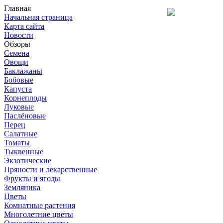
Главная
Начальная страница
Карта сайта
Новости
Обзоры
Семена
Овощи
Баклажаны
Бобовые
Капуста
Корнеплоды
Луковые
Паслёновые
Перец
Салатные
Томаты
Тыквенные
Экзотические
Пряности и лекарственные
Фрукты и ягоды
Земляника
Цветы
Комнатные растения
Многолетние цветы