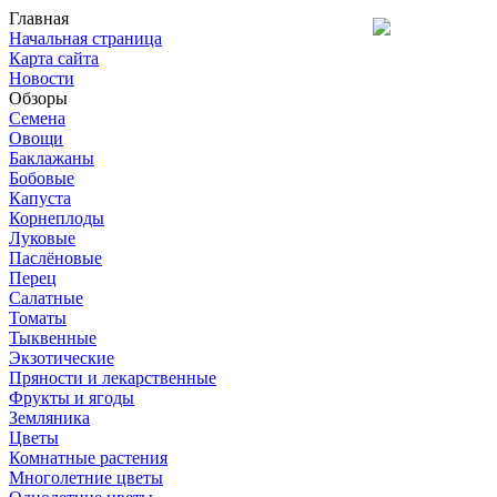
Главная
Начальная страница
Карта сайта
Новости
Обзоры
Семена
Овощи
Баклажаны
Бобовые
Капуста
Корнеплоды
Луковые
Паслёновые
Перец
Салатные
Томаты
Тыквенные
Экзотические
Пряности и лекарственные
Фрукты и ягоды
Земляника
Цветы
Комнатные растения
Многолетние цветы