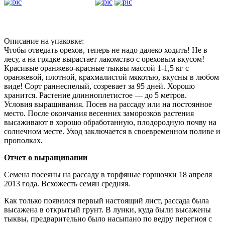
Описание на упаковке:
Чтобы отведать орехов, теперь не надо далеко ходить! Не в
лесу, а на грядке вырастает лакомство с ореховым вкусом!
Красивые оранжево-красные тыквы массой 1-1,5 кг с
оранжевой, плотной, крахмалистой мякотью, вкусны в любом
виде! Сорт раннеспелый, созревает за 95 дней. Хорошо
хранится. Растение длинноплетистое — до 5 метров.
Условия выращивания. Посев на рассаду или на постоянное
место. После окончания весенних заморозков растения
высаживают в хорошо обработанную, плодородную почву на
солнечном месте. Уход заключается в своевременном поливе и
прополках.
Отчет о выращивании
Семена посеяны на рассаду в торфяные горшочки 18 апреля
2013 года. Всхожесть семян средняя.
Как только появился первый настоящий лист, рассада была
высажена в открытый грунт. В лунки, куда были высажены
тыквы, предварительно было насыпано по ведру перегноя с