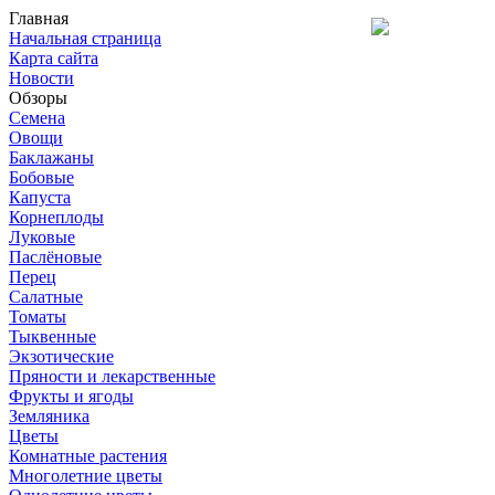
Главная
Начальная страница
Карта сайта
Новости
Обзоры
Семена
Овощи
Баклажаны
Бобовые
Капуста
Корнеплоды
Луковые
Паслёновые
Перец
Салатные
Томаты
Тыквенные
Экзотические
Пряности и лекарственные
Фрукты и ягоды
Земляника
Цветы
Комнатные растения
Многолетние цветы