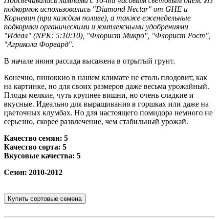
Подсвечивалась лампами с 16-ти часовым световым днем. Из
подкормок использовались "Diamond Nectar" от GHE и
Корневин (при каждом поливе), а также еженедельные
подкормки органическими и комплексными удобрениями
"Идеал" (NPK: 5:10:10), "Флорист Микро", "Флорист Рост",
"Агрикола Форвард".
В начале июня рассада высажена в отрытый грунт.
Конечно, пиноккио в нашем климате не столь плодовит, как
на картинке, но для своих размеров даже весьма урожайный.
Плоды мелкие, чуть крупнее вишни, но очень сладкие и
вкусные. Идеально для выращивания в горшках или даже на
цветочных клумбах. Но для настоящего помидора немного не
серьезно, скорее развлечение, чем стабильный урожай.
Качество семян: 5
Качество сорта: 5
Вкусовые качества: 5
Сезон: 2010-2012