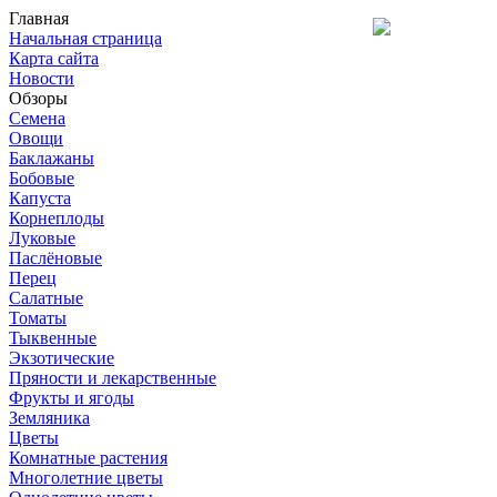
Главная
Начальная страница
Карта сайта
Новости
Обзоры
Семена
Овощи
Баклажаны
Бобовые
Капуста
Корнеплоды
Луковые
Паслёновые
Перец
Салатные
Томаты
Тыквенные
Экзотические
Пряности и лекарственные
Фрукты и ягоды
Земляника
Цветы
Комнатные растения
Многолетние цветы