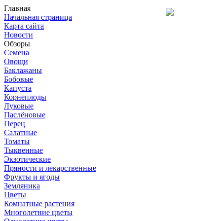
Главная
Начальная страница
Карта сайта
Новости
Обзоры
Семена
Овощи
Баклажаны
Бобовые
Капуста
Корнеплоды
Луковые
Паслёновые
Перец
Салатные
Томаты
Тыквенные
Экзотические
Пряности и лекарственные
Фрукты и ягоды
Земляника
Цветы
Комнатные растения
Многолетние цветы