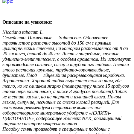
Описание на упаковке:
Nicotiana tabacum L.
Семейство. Пасленовые — Solanaceae. Однолетнее
травянистое растение высотой до 150 см с пря­мым
цилиндрическим стеблем, на котором располагается от 8 до
20 листьев, длиной до 40 см. Листья очередные, крупные,
удлиненно-эллиптические, с особым ароматом. Их используют
в производстве сигарет, сигар и трубочного табака. Цветки
это­го растения крупные, трубчато-воронковидные,
душистые. Плод — яйцевидная раскрывающаяся коробочка.
Агротехника: Хороший табак вырастет только там, где
тепло, но не слишком жарко (темпера­туру ниже 15 градусов
табак переносит плохо, а ниже 3 градусов погибает). Табак
не терпит за­сухи, но не терпит и излишней влаги. Почвы
легкие, сыпучие, песчаные со слегка кислой реак­цией. Для
подкормки рекомендуем специальное комплексное
водорастворимое минеральное удобрение «АЭЛИТА-
ЦВЕТОЧНОЕ», содержащее комплекс NРК, обогащенный
широким спект­ром микроэлементов.
Посадку семян производят в специальные поддоны с