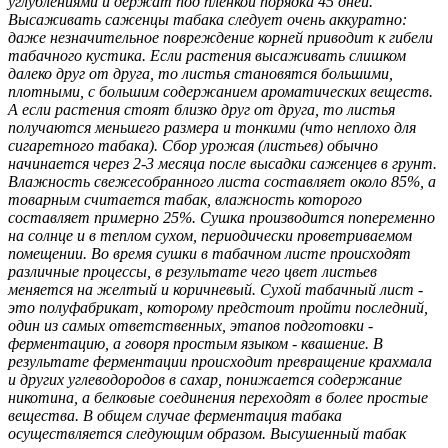
углублениями и держат под пленкой порядка 45 дней.
Высаживать саженцы табака следует очень аккуратно:
даже незначительное повреждение кор­ней приводит к гибели
табачного кустика. Если растения высаживать слишком
далеко друг от друга, то листья становятся большими,
плотными, с большим содержанием ароматических веществ.
А если рас­тения стоят близко друг от друга, то листья
получаются меньшего размера и тонкими (что неплохо для
сигаретного табака). Сбор урожая (листьев) обычно
начинается через 2-3 месяца после высадки са­женцев в грунт.
Влажность свежесобранного листа составляет около 85%, а
товарным считается табак, влажность которого
составляет примерно 25%. Сушка производится попеременно
на солнце и в теп­лом сухом, периодически проветриваемом
помещении. Во время сушки в табачном листе происходят
различные процессы, в результате чего цвет листьев
меняется на желтый и коричневый. Сухой табач­ный лист -
это полуфабрикат, которому предстоит пройти последний,
один из самых ответственных, этапов подготовки -
ферментацию, а говоря простым языком - квашение. В
результате ферментации происходит превращение крахмала
и других углеводородов в сахар, понижается содержание
никоти­на, а белковые соединения переходят в более простые
вещества. В общем случае ферментация таба­ка
осуществляется следующим образом. Высушенный табак