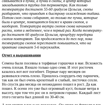
связывается в пучки, а пучки в снопы, в центр которых
закладываются трубки для термометра. Как только
температура достигнет 55-60 граду­сов Цельсия, снопы
разбирают, что приводит к быстрому охлаждению табака.
Потом сноп снова соби­рают, но только те пучки, которые
были в центре, помещаются ближе к краям снопов, и
наоборот. Тем­пература внутри снопов снова начинает
расти, хотя и медленнее, чем в первый раз. Когда температу­
ра достигнет 60 градусов Цельсия, процедуру переборки
снопов повторяют. Так продолжается до тех пор, пока
температура снопов перестанет повышаться, что на
практике означает 5-6 переукладок.
Отчет о выращивании
Семена были посеяны в торфяные горшочки в мае. Всхожесть
очень плохая. Взошло только одно семя. И этот росточек
казалось вот-вот погибнет. Первые пару месяцев он
развивался очень плохо. Пришлось соорудить ему парничек,
так как он был очень крохотный и слабый, листочки сохли.
Но спустя два месяца он неожиданно пошел в рост. Да как
пошел. К осени это уже был огромный куст, больше метра в
высоту, при том что рос он в литровом горшке. Каждый лист
этого гиганта был длиной по 30-40 см.
А вот цветов я так и не дождалась. Он стоял до февраля и так