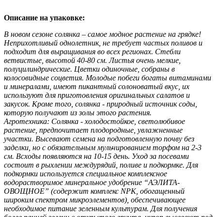
Описание на упаковке:
В новом сезоне солянка – самое модное растение на грядке!
Неприхотливый однолетник, не требует частых поливов и
подходит для выращивания во всех регионах. Стебли
ветвистые, высотой 40-80 см. Листья очень мелкие,
полуцилиндрические. Цветки одиночные, собраны в
колосовидные соцветия. Молодые побеги богаты витаминами
и минералами, имеют пикантный солоноватый вкус, их
используют для приготовления оригинальных салатов и
закусок. Кроме того, солянка - природный источник соды,
которую получают из золы этого растения.
Агротехника: Солянка - холодостойкое, светолюбивое
растение, предпочитает плодородные, увлажненные
участки. Высевают семена на подготовленную почву без
заделки, но с обязательным мульчированием торфом на 2-3
см. Всходы появляются на 10-15 день. Уход за посевами
состоит в рыхлении междурядий, поливе и подкормке. Для
подкормки используется специальное комплексное
водорастворимое минеральное удобрение “АЭЛИТА-
ОВОЩНОЕ” (содержит комплекс NPK, обогащенный
широким спектром микроэлементов), обеспечивающее
необходимое питание зеленным культурам. Для получения