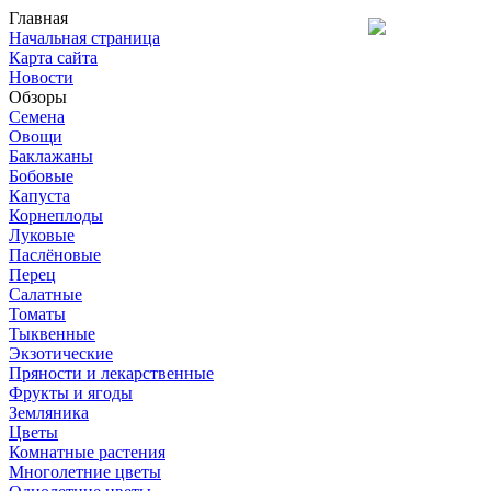
Главная
Начальная страница
Карта сайта
Новости
Обзоры
Семена
Овощи
Баклажаны
Бобовые
Капуста
Корнеплоды
Луковые
Паслёновые
Перец
Салатные
Томаты
Тыквенные
Экзотические
Пряности и лекарственные
Фрукты и ягоды
Земляника
Цветы
Комнатные растения
Многолетние цветы