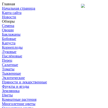
Главная
Начальная страница
Карта сайта
Новости
Обзоры
Семена
Овощи
Баклажаны
Бобовые
Капуста
Корнеплоды
Луковые
Паслёновые
Перец
Салатные
Томаты
Тыквенные
Экзотические
Пряности и лекарственные
Фрукты и ягоды
Земляника
Цветы
Комнатные растения
Многолетние цветы