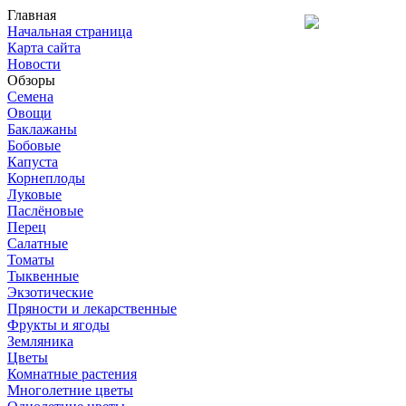
Главная
Начальная страница
Карта сайта
Новости
Обзоры
Семена
Овощи
Баклажаны
Бобовые
Капуста
Корнеплоды
Луковые
Паслёновые
Перец
Салатные
Томаты
Тыквенные
Экзотические
Пряности и лекарственные
Фрукты и ягоды
Земляника
Цветы
Комнатные растения
Многолетние цветы