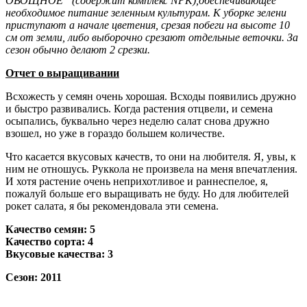
ОВОЩНОЕ” (содержит комплекс NPK),обеспечивающее
необходимое питание зеленным культурам. К уборке зелени
приступают а начале цветения, срезая побеги на высоте 10
см от земли, либо выборочно срезают отдельные веточки. За
сезон обычно делают 2 срезки.
Отчет о выращивании
Всхожесть у семян очень хорошая. Всходы появились дружно
и быстро развивались. Когда растения отцвели, и семена
осыпались, буквально через неделю салат снова дружно
взошел, но уже в гораздо большем количестве.
Что касается вкусовых качеств, то они на любителя. Я, увы, к
ним не отношусь. Руккола не произвела на меня впечатления.
И хотя растение очень неприхотливое и раннеспелое, я,
пожалуй больше его выращивать не буду. Но для любителей
рокет салата, я бы рекомендовала эти семена.
Качество семян: 5
Качество сорта: 4
Вкусовые качества: 3
Сезон: 2011