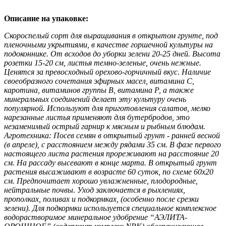
Описание на упаковке:
Скороспелый сорт для выращивания в открытом грунте, под
пленочными укрытиями, в качестве горшечной культуры на
подоконнике. От всходов до уборки зелени 20-25 дней. Высота
розетки 15-20 см, листья темно-зеленые, очень нежные.
Ценятся за превосходный орехово-горчичный вкус. Наличие
своеобразного сочетания эфирных масел, витамина С,
каротина, витаминов группы В, витамина Р, а также
минеральных соединений делает эту культуру очень
популярной. Используют для приготовления салатов, мелко
нарезанные листья применяют для бутербродов, это
незаменимый острый гарнир к мясным и рыбным блюдам.
Агротехника: Посев семян в открытый грунт - ранней весной
(в апреле), с расстоянием между рядами 35 см. В фазе первого
настоящего листа растения прореживают на расстояние 20
см. На рассаду высевают в конце марта. В открытый грунт
растения высаживают в возрасте 60 суток, по схеме 60х20
см. Предпочитает хорошо увлажненные, плодородные,
нейтральные почвы. Уход заключается в рыхлениях,
прополках, поливах и подкормках, (особенно после срезки
зелени). Для подкормки используется специальное комплексное
водорастворимое минеральное удобрение “АЭЛИТА-