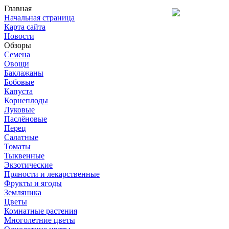
Главная
Начальная страница
Карта сайта
Новости
Обзоры
Семена
Овощи
Баклажаны
Бобовые
Капуста
Корнеплоды
Луковые
Паслёновые
Перец
Салатные
Томаты
Тыквенные
Экзотические
Пряности и лекарственные
Фрукты и ягоды
Земляника
Цветы
Комнатные растения
Многолетние цветы