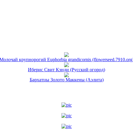
Молочай крупнорогий Euphorbia grandicornis (flowerseed.7910.org
Иберис Свит Кэнди (Русский огород)
Бархатцы Золото Маккены (Аэлита)