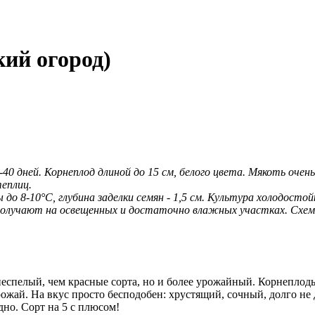
кий огород)
0 дней. Корнеплод длиной до 15 см, белого цвета. Мякоть очень
еплиц.
 до 8-10°С, глубина заделки семян - 1,5 см. Культура холодост
получают на освещенных и достаточно влажных участках. Схема
неспелый, чем красные сорта, но и более урожайный. Корнепло
жай. На вкус просто бесподобен: хрустящий, сочный, долго не др
дно. Сорт на 5 с плюсом!