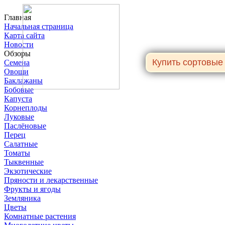
Главная
Начальная страница
Карта сайта
Новости
Обзоры
Семена
Овощи
Баклажаны
Бобовые
Капуста
Корнеплоды
Луковые
Паслёновые
Перец
Салатные
Томаты
Тыквенные
Экзотические
Пряности и лекарственные
Фрукты и ягоды
Земляника
Цветы
Комнатные растения