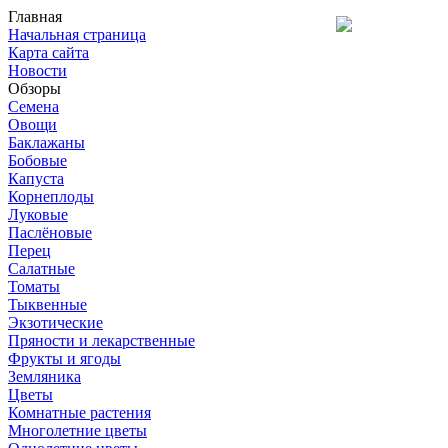
Главная
Начальная страница
Карта сайта
Новости
Обзоры
Семена
Овощи
Баклажаны
Бобовые
Капуста
Корнеплоды
Луковые
Паслёновые
Перец
Салатные
Томаты
Тыквенные
Экзотические
Пряности и лекарственные
Фрукты и ягоды
Земляника
Цветы
Комнатные растения
Многолетние цветы