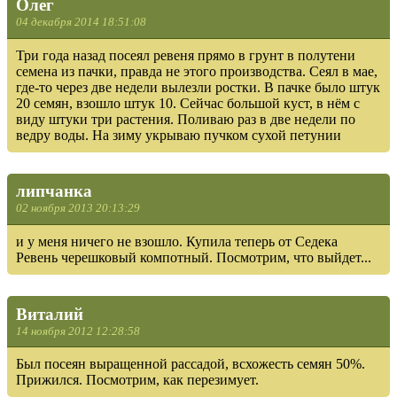
Олег
04 декабря 2014 18:51:08
Три года назад посеял ревеня прямо в грунт в полутени
семена из пачки, правда не этого производства. Сеял в мае,
где-то через две недели вылезли ростки. В пачке было штук
20 семян, взошло штук 10. Сейчас большой куст, в нём с
виду штуки три растения. Поливаю раз в две недели по
ведру воды. На зиму укрываю пучком сухой петунии
липчанка
02 ноября 2013 20:13:29
и у меня ничего не взошло. Купила теперь от Седека
Ревень черешковый компотный. Посмотрим, что выйдет...
Виталий
14 ноября 2012 12:28:58
Был посеян выращенной рассадой, всхожесть семян 50%.
Прижился. Посмотрим, как перезимует.