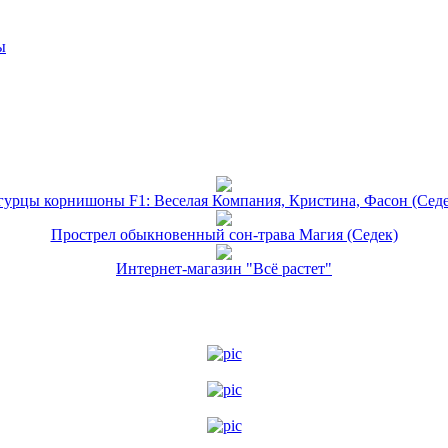
ы
гурцы корнишоны F1: Веселая Компания, Кристина, Фасон (Седе
Прострел обыкновенный сон-трава Магия (Седек)
Интернет-магазин "Всё растет"