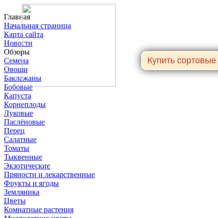
Главная
Начальная страница
Карта сайта
Новости
Обзоры
Семена
Овощи
Баклажаны
Бобовые
Капуста
Корнеплоды
Луковые
Паслёновые
Перец
Салатные
Томаты
Тыквенные
Экзотические
Пряности и лекарственные
Фрукты и ягоды
Земляника
Цветы
Комнатные растения