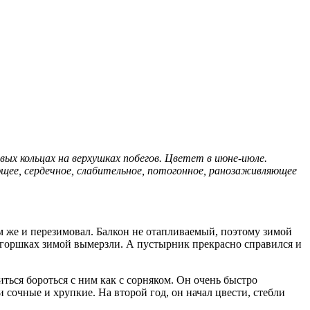
ых кольцах на верхушках побегов. Цветет в июне-июле.
ющее, сердечное, слабительное, потогонное, ранозаживляющее
ам же и перезимовал. Балкон не отапливаемый, поэтому зимой
в горшках зимой вымерзли. А пустырник прекрасно справился и
ться бороться с ним как с сорняком. Он очень быстро
и сочные и хрупкие. На второй год, он начал цвести, стебли