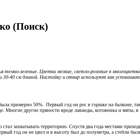
ко (Поиск)
 темно-зеленые. Цветки мелкие, светло-розовые в многоцветков
 30-40 см длиной. Настойку и отвар используют как успокаива
 была примерно 50%. Первый год он рос в горшке на балконе, т
ице. Многие другие пряности вроде лаванды, котовника и мяты, 
 стал захватывать территорию. Спустя два года местами приходи
ервый год он не цвел и в высоту был до полуметра, а стебли был