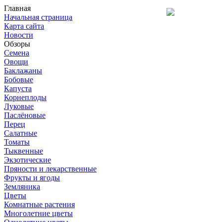
Главная
Начальная страница
Карта сайта
Новости
Обзоры
Семена
Овощи
Баклажаны
Бобовые
Капуста
Корнеплоды
Луковые
Паслёновые
Перец
Салатные
Томаты
Тыквенные
Экзотические
Пряности и лекарственные
Фрукты и ягоды
Земляника
Цветы
Комнатные растения
Многолетние цветы