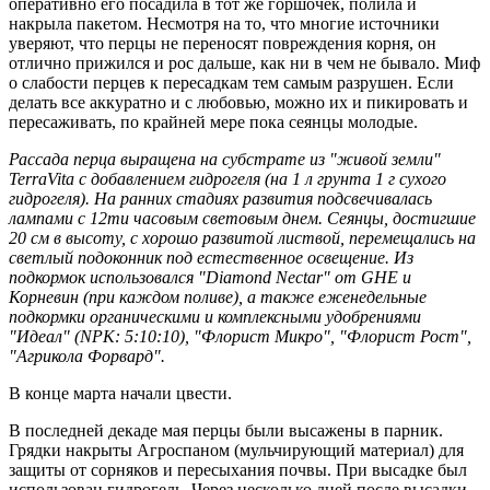
оперативно его посадила в тот же горшочек, полила и
накрыла пакетом. Несмотря на то, что многие источники
уверяют, что перцы не переносят повреждения корня, он
отлично прижился и рос дальше, как ни в чем не бывало. Миф
о слабости перцев к пересадкам тем самым разрушен. Если
делать все аккуратно и с любовью, можно их и пикировать и
пересаживать, по крайней мере пока сеянцы молодые.
Рассада перца выращена на субстрате из "живой земли"
TerraVita с добавлением гидрогеля (на 1 л грунта 1 г сухого
гидрогеля). На ранних стадиях развития подсвечивалась
лампами с 12ти часовым световым днем. Сеянцы, достигшие
20 см в высоту, с хорошо развитой листвой, перемещались на
светлый подоконник под естественное освещение. Из
подкормок использовался "Diamond Nectar" от GHE и
Корневин (при каждом поливе), а также еженедельные
подкормки органическими и комплексными удобрениями
"Идеал" (NPK: 5:10:10), "Флорист Микро", "Флорист Рост",
"Агрикола Форвард".
В конце марта начали цвести.
В последней декаде мая перцы были высажены в парник.
Грядки накрыты Агроспаном (мульчирующий материал) для
защиты от сорняков и пересыхания почвы. При высадке был
использован гидрогель. Через несколько дней после высадки