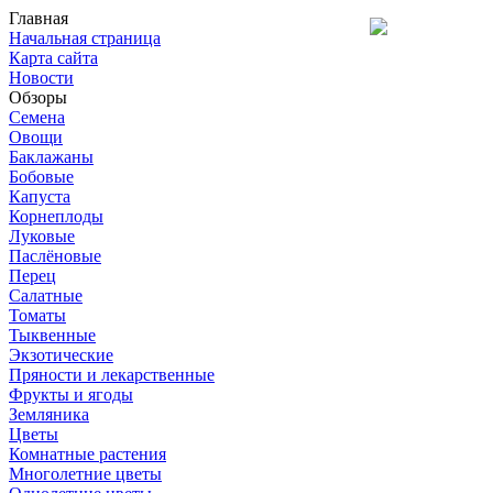
Главная
Начальная страница
Карта сайта
Новости
Обзоры
Семена
Овощи
Баклажаны
Бобовые
Капуста
Корнеплоды
Луковые
Паслёновые
Перец
Салатные
Томаты
Тыквенные
Экзотические
Пряности и лекарственные
Фрукты и ягоды
Земляника
Цветы
Комнатные растения
Многолетние цветы