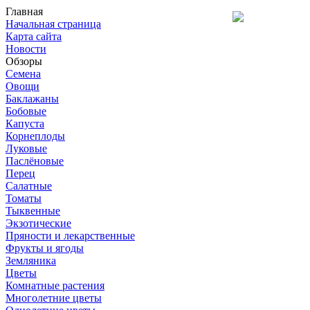
Главная
Начальная страница
Карта сайта
Новости
Обзоры
Семена
Овощи
Баклажаны
Бобовые
Капуста
Корнеплоды
Луковые
Паслёновые
Перец
Салатные
Томаты
Тыквенные
Экзотические
Пряности и лекарственные
Фрукты и ягоды
Земляника
Цветы
Комнатные растения
Многолетние цветы