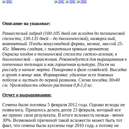
Описание на упаковке:
Раннеспелый гибрид (100-105 дней от всходов до технической
спелости, 130-135 дней – до биологической), низкорослый,
компактный. Плоды конусовидной формы, мелкие, массой 25-
45г. Мякоть сладкая, с пикантным пряным ароматом.
Окраска плодов в технической спелости светло-зеленая, в
биологической – оранжевая. Рекомендуется для выращивания в
пленочных теплицах и как горшечная культура. Посев на
рассаду в начале марта. Пикировка в фазе семядолей. Высадка
в грунт в конце мая. Формировка: удаление всех боковых
побегов и листьев до первой развилки. Схема посадки 30x40
см. Урожайность одного растения 0,8-1,0 кг.
Отчет о выращивании:
Семена были посеяны 5 февраля 2012 года. Однако всходы не
появились. Пришлось делать досев 23 февраля, который все
же принес свои результаты. В итоге всхожесть низкая - менее
30%. Возможной причиной такой всхожести может быть тот
факт, что семена были куплены еще 2010 году, а потому не