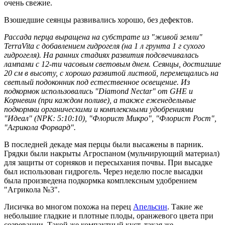
очень свежие.
Взошедшие сеянцы развивались хорошо, без дефектов.
Рассада перца выращена на субстрате из "живой земли"
TerraVita с добавлением гидрогеля (на 1 л грунта 1 г сухого
гидрогеля). На ранних стадиях развития подсвечивалась
лампами с 12-ти часовым световым днем. Сеянцы, достигшие
20 см в высоту, с хорошо развитой листвой, перемещались на
светлый подоконник под естественное освещение. Из
подкормок использовались "Diamond Nectar" от GHE и
Корневин (при каждом поливе), а также еженедельные
подкормки органическими и комплексными удобрениями
"Идеал" (NPK: 5:10:10), "Флорист Микро", "Флорист Рост",
"Агрикола Форвард".
В последней декаде мая перцы были высажены в парник.
Грядки были накрыты Агроспаном (мульчирующий материал)
для защиты от сорняков и пересыхания почвы. При высадке
был использован гидрогель. Через неделю после высадки
была произведена подкормка комплексным удобрением
"Агрикола №3".
Лисичка во многом похожа на перец
Апельсин
. Такие же
небольшие гладкие и плотные плоды, оранжевого цвета при
созревании. Такой же компактный куст, такая же