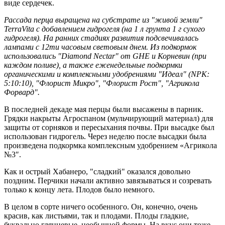
виде сердечек.
Рассада перца выращена на субстрате из "живой земли"
TerraVita с добавлением гидрогеля (на 1 л грунта 1 г сухого
гидрогеля). На ранних стадиях развития подсвечивалась
лампами с 12ти часовым световым днем. Из подкормок
использовались "Diamond Nectar" от GHE и Корневин (при
каждом поливе), а также еженедельные подкормки
органическими и комплексными удобрениями "Идеал" (NPK:
5:10:10), "Флорист Микро", "Флорист Рост", "Агрикола
Форвард".
В последней декаде мая перцы были высажены в парник.
Грядки накрыты Агроспаном (мульчирующий материал) для
защиты от сорняков и пересыхания почвы. При высадке был
использован гидрогель. Через неделю после высадки была
произведена подкормка комплексным удобрением «Агрикола
№3″.
Как и острый Хабанеро, "сладкий" оказался довольно
поздним. Перчики начали активно завязываться и созревать
только к концу лета. Плодов было немного.
В целом в сорте ничего особенного. Он, конечно, очень
красив, как листьями, так и плодами. Плоды гладкие,
буквально глянцевые, необычной формы. На вкус они тоже