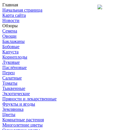
Главная
Начальная страница
Карта сайта
Новости
Обзоры
Семена
Овощи
Баклажаны
Бобовые
Капуста
Корнеплоды
Луковые
Паслёновые
Перец
Салатные
Томаты
Тыквенные
Экзотические
Пряности и лекарственные
Фрукты и ягоды
Земляника
Цветы
Комнатные растения
Многолетние цветы