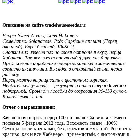
Описание на сайте tradehouseseeds.ru:
Pepper Sweet Zavory, sweet Habanero
Семейство: Solanaceae. Род: Capsicum annuum (Перец
овощной). Вкус: Сладкий, 100SCU.
Сладкий вид известного по своей остроте и вкусу перца
Хабанеро. Так же имеет приятный фруктовый привкус.
Предпосевная обработка биопрепаратами и замачивание
согласно инструкции. Высадка в открытый грунт через
рассаду.
Перец можно выращивать в цветочных горшках.
Необходимое условие — регулярный полив с периодической
подкормкой. Сроки от посадки до созревания 90-110 суток.
Кол-во семян: 5 шт.
Отчет о выращивании:
Заявленная острота перца 100 по шкале Сковилля. Семена
посеяны 5 февраля 2012 года. Всхожесть семян - 100%.
Сеянцы росли крепкими, без дефектов и мутаций. Рос очень
красиво: как и все Хабанеро - приземистый, с листочками в