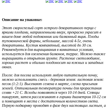
Описание на упаковке:
Этот скороспелый сорт острого декоративного перца с
яркими плодами, направленными вверх, прекрасно украсит в
вашем доме любой подоконник или балконный ящик. Плоды
тупоконической формы, небольшие, массой 4-5г, очень
декоративны. Кустик компактный, высотой до 30 см.
Рекомендуется для выращивания в комнатных условиях,
используется для озеленения балконов, террас. Можно также
выращивать в открытом грунте. Растение светолюбивое,
хорошо растет и обильно плодоносит на южных и западных
окнах.
Посев: для посева используют любую питательную почву,
можно использовать смесь - дерновая земля: листовая земля:
песок (1:2:1). Высевают семена в марте, слегка присыпая
землей. Оптимальная температура почвы для прорастания
семян +21 С. Всходы появляются через 10-14 дней. Сеянцы
пикируют, затем рассаживают в горшки диаметром 10-12 см
и помещают в места с достаточным количеством света.
Первую подкормку проводят в фазе двух настоящих листьев, а