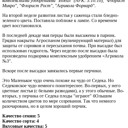
комплексными удобрениями "Идеал" (NPK: 5:10:10), "Флорист
Микро", "Флорист Рост", "Агрикола Форвард".
На второй неделе развития листья у саженца стали бледно-
зеленого цвета. Поставила поближе к лампе. Со временем
цвет восстановился.
В последней декаде мая перцы были высажены в парник.
Грядки накрыты Агроспаном (мульчирующий материал) для
защиты от сорняков и пересыхания почвы. При высадке был
использован гидрогель. Через неделю после высадки была
произведена подкормка комплексным удобрением «Агрикола
№3″.
Вскоре после высадки завязались первые перчики.
Это Маленькое чудо очень похоже на чудо от Седека. Но
Седековское чудо немного поинтереснее. Во-первых, у него
цветные листья (с белыми разводами), а у этого обычные. Во-
вторых, у перчика от Седека плоды "играют" бОльшим
количеством цветов по мере созревания. Так что немного
разочарована, но в целом хороший перчик.
Качество семян: 5
Качество сорта: 4
Вкусовые качества: 5