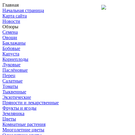
Главная
Начальная страница
Карта сайта
Новости
Обзоры
Семена
Овощи
Баклажаны
Бобовые
Капуста
Корнеплоды
Луковые
Паслёновые
Перец
Салатные
Томаты
Тыквенные
Экзотические
Пряности и лекарственные
Фрукты и ягоды
Земляника
Цветы
Комнатные растения
Многолетние цветы