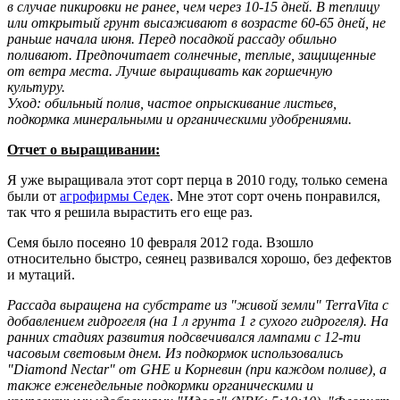
в случае пикировки не ранее, чем через 10-15 дней. В теплицу
или открытый грунт высаживают в возрасте 60-65 дней, не
раньше начала июня. Перед посадкой рассаду обильно
поливают. Предпочитает солнечные, теплые, защищенные
от ветра места. Лучше выращивать как горшечную
культуру.
Уход: обильный полив, частое опрыскивание листьев,
подкормка минеральными и органическими удобрениями.
Отчет о выращивании:
Я уже выращивала этот сорт перца в 2010 году, только семена
были от
агрофирмы Седек
. Мне этот сорт очень понравился,
так что я решила вырастить его еще раз.
Семя было посеяно 10 февраля 2012 года. Взошло
относительно быстро, сеянец развивался хорошо, без дефектов
и мутаций.
Рассада выращена на субстрате из "живой земли" TerraVita с
добавлением гидрогеля (на 1 л грунта 1 г сухого гидрогеля). На
ранних стадиях развития подсвечивался лампами с 12-ти
часовым световым днем. Из подкормок использовались
"Diamond Nectar" от GHE и Корневин (при каждом поливе), а
также еженедельные подкормки органическими и