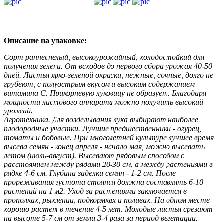
Описание на упаковке:
Сорт раннеспелый, высокоурожайный, холодостойкий для
получения зелени. От всходов до первого сбора урожая 40-50
дней. Листья ярко-зеленой окраски, нежные, сочные, долго не
грубеют, с полуострым вкусом и высоким содержанием
витамина С. Прикорневую луковицу не образует. Благодаря
мощности листового аппарата можно получить высокий
урожай.
Агротехника. Для возделывания лука выбирают наиболее
плодородные участки. Лучшие предшественники - огурец,
томаты и бобовые. При многолетней культуре лучшее время
высева семян - конец апреля - начало мая, можно высевать
летом (июль-август). Высевают рядовым способом с
расстоянием между рядами 20-30 см, а между растениями в
рядке 4-6 см. Глубина заделки семян - 1-2 см. После
прореживания густота стояния должна составлять 6-10
растений на 1 м2. Уход за растениями заключается в
прополках, рыхлении, подкормках и поливах. На одном месте
хорошо растет в течение 4-5 лет. Молодые листья срезают
на высоте 5-7 см от земли 3-4 раза за период вегетации.