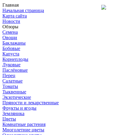
Главная
Начальная страница
Карта сайта
Новости
Обзоры
Семена
Овощи
Баклажаны
Бобовые
Капуста
Корнеплоды
Луковые
Паслёновые
Перец
Салатные
Томаты
Тыквенные
Экзотические
Пряности и лекарственные
Фрукты и ягоды
Земляника
Цветы
Комнатные растения
Многолетние цветы