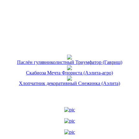
Паслён гулявниколистный Триумфатор (Гавриш)
Скабиоза Мечта Флориста (Аэлита-агро)
Хлопчатник декоративный Снежинка (Аэлита)