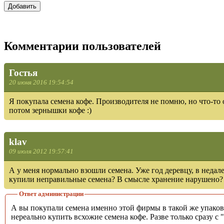
Комментарии пользователей
Гостья
20 июня 2016 19:54:54
Я покупала семена кофе. Производителя не помню, но что-то
потом зернышки кофе :)
klav
09 июля 2012 19:57:41
А у меня нормально взошли семена. Уже год деревцу, в недал
купили неправильные семена? В смысле хранение нарушено?
Ответ администрации
А вы покупали семена именно этой фирмы в такой же упаковке? Везде пишут, что семена кофе очень быстро теряют всхожесть. Поэтому мне кажется, что в подобных упаков
нереально купить всхожие семена кофе. Разве только сразу с 