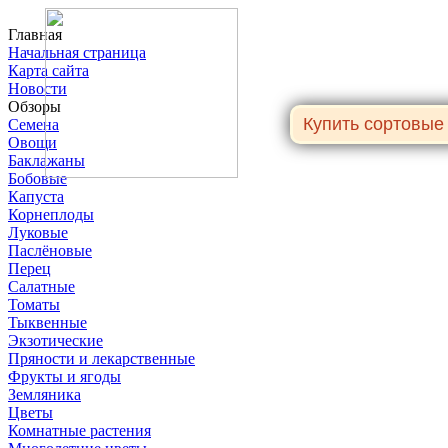
Главная
Начальная страница
Карта сайта
Новости
Обзоры
Семена
Овощи
Баклажаны
Бобовые
Капуста
Корнеплоды
Луковые
Паслёновые
Перец
Салатные
Томаты
Тыквенные
Экзотические
Пряности и лекарственные
Фрукты и ягоды
Земляника
Цветы
Комнатные растения