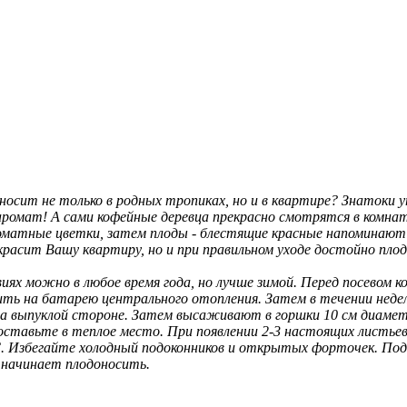
оносит не только в родных тропиках, но и в квартире? Знатоки
аромат! А сами кофейные деревца прекрасно смотрятся в комнате
ароматные цветки, затем плоды - блестящие красные напомина
украсит Вашу квартиру, но и при правильном уходе достойно пл
 можно в любое время года, но лучше зимой. Перед посевом к
ить на батарею центрального отопления. Затем в течении неде
на выпуклой стороне. Затем высаживают в горшки 10 см диамет
 поставьте в теплое место. При появлении 2-3 настоящих листь
збегайте холодный подоконников и открытых форточек. Подкорм
о начинает плодоносить.