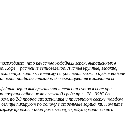
 утверждают, что качество кофейных зерен, выращенных в
. Кофе – растение вечнозеленое. Листья крупные, гладкие,
ют войлочную вишню. Поэтому на растении можно будет видеть
одоносит, наиболее пригодно для выращивания в комнатных
офейные зерна выдерживают в течении суток в воде при
ли проращивайте их во влажной среде при +28+30°С до
ром, по 2-3 проросших зернышка и присыпают сверху торфом.
ев сеянцы пикируют по одному в отдельные горшочки. Помните,
ку проводят один раз в месяц, чередуя органические и