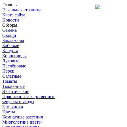
Главная
Начальная страница
Карта сайта
Новости
Обзоры
Семена
Овощи
Баклажаны
Бобовые
Капуста
Корнеплоды
Луковые
Паслёновые
Перец
Салатные
Томаты
Тыквенные
Экзотические
Пряности и лекарственные
Фрукты и ягоды
Земляника
Цветы
Комнатные растения
Многолетние цветы