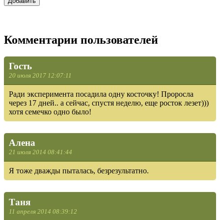
Комментарии пользователей
Гость
20 июля 2017 12:07:11
Ради эксперимента посадила одну косточку! Проросла
через 17 дней.. а сейчас, спустя неделю, еще росток лезет)))
хотя семечко одно было!
Алена
21 июля 2014 08:41:44
Я тоже дважды пыталась, безрезультатно.
Таня
11 апреля 2014 08:39:12