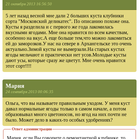
21 октября 2013 16:56:50
5 лет назад весной мне дали 2 больших куста клубники
сорта "Московский деликатес". По описанию похоже она.
Кусты я разделила и с первого же года лакомилась
вкусными ягодами. Мне она нравится по всем качествам,
особенно на вкус.А еще больше тем,что можно лакомиться
ей до заморозков.У нас на севере в Архангельске это очень
актуально.Зимой кусты не вымерзали.На старых кустах
ягоды мельчают и практически нет усов.Молодые кусты
дают усы, которые сразу же цветут. Мне очень нравится
этот сорт!!!!
Мария
24 сентября 2013 00:06:35
Ольга, что вы называете правильным уходом. У меня куст
давал нормальные ягоды только в самом начале, а потом
образовывал много цветоносов, но ягод на них почти не
было. Может дело в каких-то особых удобрениях?
Ответ администрации
Мария, если Вы говорите о ремонтантной клубнике, то