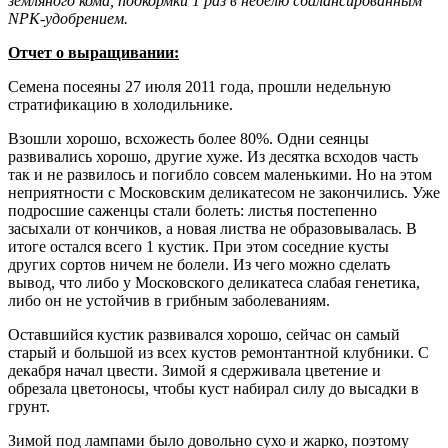
земляного кома, подкормки 1 раз в неделю сбалансированным
NPK-удобрением.
Отчет о выращивании:
Семена посеяны 27 июля 2011 года, прошли недельную
стратификацию в холодильнике.
Взошли хорошо, всхожесть более 80%. Одни сеянцы
развивались хорошо, другие хуже. Из десятка всходов часть
так и не развилось и погибло совсем маленькими. Но на этом
неприятности с Московским деликатесом не закончились. Уже
подросшие саженцы стали болеть: листья постепенно
засыхали от кончиков, а новая листва не образовывалась. В
итоге остался всего 1 кустик. При этом соседние кусты
других сортов ничем не болели. Из чего можно сделать
вывод, что либо у Московского деликатеса слабая генетика,
либо он не устойчив в грибным заболеваниям.
Оставшийся кустик развивался хорошо, сейчас он самый
старый и большой из всех кустов ремонтантной клубники. С
декабря начал цвести. Зимой я сдерживала цветение и
обрезала цветоносы, чтобы куст набирал силу до высадки в
грунт.
Зимой под лампами было довольно сухо и жарко, поэтому