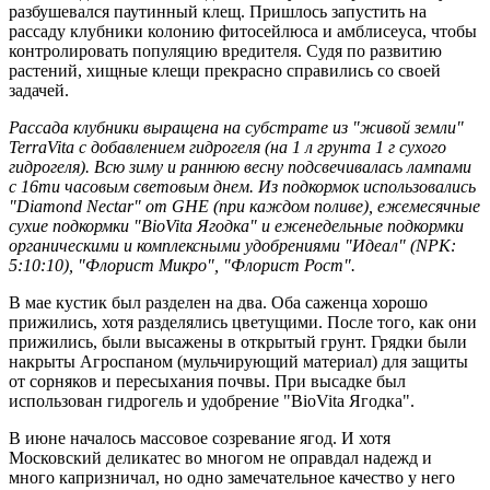
разбушевался паутинный клещ. Пришлось запустить на
рассаду клубники колонию фитосейлюса и амблисеуса, чтобы
контролировать популяцию вредителя. Судя по развитию
растений, хищные клещи прекрасно справились со своей
задачей.
Рассада клубники выращена на субстрате из "живой земли"
TerraVita с добавлением гидрогеля (на 1 л грунта 1 г сухого
гидрогеля). Всю зиму и раннюю весну подсвечивалась лампами
с 16ти часовым световым днем. Из подкормок использовались
"Diamond Nectar" от GHE (при каждом поливе), ежемесячные
сухие подкормки "BioVita Ягодка" и еженедельные подкормки
органическими и комплексными удобрениями "Идеал" (NPK:
5:10:10), "Флорист Микро", "Флорист Рост".
В мае кустик был разделен на два. Оба саженца хорошо
прижились, хотя разделялись цветущими. После того, как они
прижились, были высажены в открытый грунт. Грядки были
накрыты Агроспаном (мульчирующий материал) для защиты
от сорняков и пересыхания почвы. При высадке был
использован гидрогель и удобрение "BioVita Ягодка".
В июне началось массовое созревание ягод. И хотя
Московский деликатес во многом не оправдал надежд и
много капризничал, но одно замечательное качество у него