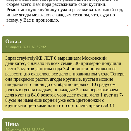
скорее всего Вам пора рассаживать свои кустики.
Ремонтантную клубнику нужно рассаживать каждый год,
иначе ягоды мельчают с каждым сезоном, что, судя по
всему, у Вас и произошло.
Ольга
11 апреля 2013 18:57:02
Здравствуйте!уЖЕ ЛЕТ 8 выращиаем Московский
деликатес, с начало из всех семян, 30 примерно получили
всего 5 кустов ,а потом года 3-4 не могли нормально ее
развести ,но оказалось все дело в правильном уходе.Теперь
она прекрасно растет, ягоды крупные, кусты высокие
плодоносит с июня до октября до первых -10 градусом
,очень вкусная сладкая, но каждые 2 года пересаживаем
деля куст на 8-10 розеток усов дает очень мало 1 куст из 7-
8,усы не имея еше корней уже есть цветоножки с
крупными цветками нам этот сорт очень нравится!!!!!
Нина
19 марта 2013 13:38:41