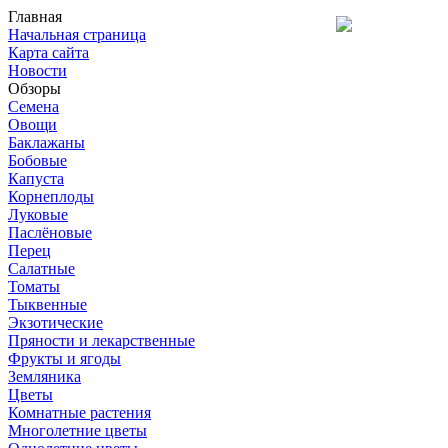
Главная
Начальная страница
Карта сайта
Новости
Обзоры
Семена
Овощи
Баклажаны
Бобовые
Капуста
Корнеплоды
Луковые
Паслёновые
Перец
Салатные
Томаты
Тыквенные
Экзотические
Пряности и лекарственные
Фрукты и ягоды
Земляника
Цветы
Комнатные растения
Многолетние цветы