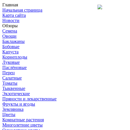
Главная
Начальная страница
Карта сайта
Новости
Обзоры
Семена
Овощи
Баклажаны
Бобовые
Капуста
Корнеплоды
Луковые
Паслёновые
Перец
Салатные
Томаты
Тыквенные
Экзотические
Пряности и лекарственные
Фрукты и ягоды
Земляника
Цветы
Комнатные растения
Многолетние цветы