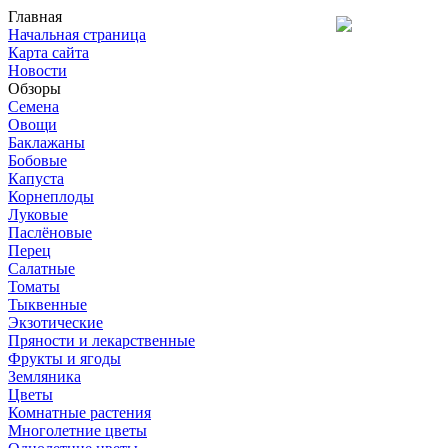
Главная
Начальная страница
Карта сайта
Новости
Обзоры
Семена
Овощи
Баклажаны
Бобовые
Капуста
Корнеплоды
Луковые
Паслёновые
Перец
Салатные
Томаты
Тыквенные
Экзотические
Пряности и лекарственные
Фрукты и ягоды
Земляника
Цветы
Комнатные растения
Многолетние цветы