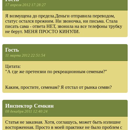
17 апреля 2012 17:28:27
Я возмущена до предела.Деньги отправила переводом,
статус остался прежним. Ни звоночка, ни письма. Стала
писать сама - ответа НЕТ, звонила на все телефоны трубку
не берут. МЕНЯ ПРОСТО КИНУЛИ.
Гость
11 марта 2012 22:51:54
Цитата:
"А где же претензии по рекреационным семенам?"
Каким, простите, семенам? Я отстал от рынка семян?
Инспектор Семкин
08 декабря 2011 12:40:24
Статья не заказная. Хотя, соглашусь, может быть излишне
восторженная. Просто в моей практике не было проблем с