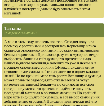
здравствуйте!осталась довольна посадочным материалом!
все пришло и хорошо упаковано...ни одного гнилого
клубня!я в восторге и дальше буду заказывать в этом
магазине!!!
Татьяна
18 апреля 2013 00:33:18
А мне в этом году не очень повезло. Сегодня получила
посылку с растениями и расстроилась.Корневище ириса
оказалось откровенно гнилым и поражённым маленькими
белыми червячками.Пришлось сразу же в мусорное ведро
выбросить. Зашла на сайт,думаю,что претензию надо
написать,чтобы заменили,а заменить то уже и нечем.А в
прошлом сезоне вместо лилии Сфинкс прислали нечто
непонятное,не смогла найти название ни в одном каталоге
лилий.Но по крайней мере хоть растёт.Вот пишу и думаю,а
может правы те садоводы,кто отказывается от услуг
интернет-магазинов.Прикинула по стоимости все свои
потери,получается,что дешевле и надёжнее покупать
посадочный материал в обычных магазинах.По крайней
мере хоть видишь,что покупаешь. а вот выбор семян у них
действительно огромный.Прислали практически всё,что
заказала.За это спасибо. А саженцы больше не хочу