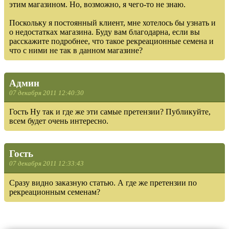
этим магазином. Но, возможно, я чего-то не знаю.
Поскольку я постоянный клиент, мне хотелось бы узнать и
о недостатках магазина. Буду вам благодарна, если вы
расскажите подробнее, что такое рекреационные семена и
что с ними не так в данном магазине?
Админ
07 декабря 2011 12:40:30
Гость Ну так и где же эти самые претензии? Публикуйте,
всем будет очень интересно.
Гость
07 декабря 2011 12:33:43
Сразу видно заказную статью. А где же претензии по
рекреационным семенам?