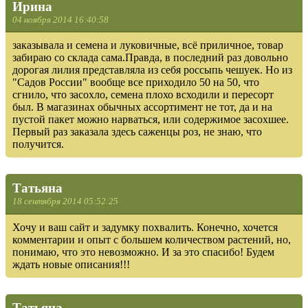
Ирина
04 ноября 2014 16:40:58
заказывала и семена и луковичные, всё приличное, товар
забираю со склада сама.Правда, в последний раз довольно
дорогая лилия представляла из себя россыпь чешуек. Но из
"Садов России" вообще все приходило 50 на 50, что
сгнило, что засохло, семена плохо всходили и пересорт
был. В магазинах обычных ассортимент не тот, да и на
пустой пакет можно нарваться, или содержимое засохшее.
Первый раз заказала здесь саженцы роз, не знаю, что
получится.
Татьяна
18 сентября 2014 05:52:25
Хочу и ваш сайт и задумку похвалить. Конечно, хочется
комментарии и опыт с большем количеством растений, но,
понимаю, что это невозможно. И за это спасибо! Будем
ждать новые описания!!!
Татьяна