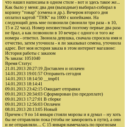
что нашел написаны в одном стиле - вот и здесь такое же...
Как было у меня: два дня (выходные) выбирал-собирал в
корзину "товар" (семена и др.). Вечером второго дня
оплатил картой "ТНК" на 1000 с копейками. На
следующий день мне позвонили (звонили три раза - в 10,
15 и 22 часа). Номер неизвестный поэтому первые два раза
не брал, а как позвонили в 10 вечера с одного и того же
номера - ответил. Звонила девушка, сначала спросила имя и
отчество, затем уточнила - я ли заказывал семена, уточнила
адрес. Вот моя история заказа в этом интернет магазине:
История работы с заказом
№ заказа: 1051040
Время Статус
21.01.2013 20:27:19 Доставлен и оплачен
14.01.2013 19:01:57 Отправить сегодня
14.01.2013 18:14:50 __tmp01
14.01.2013 18:14:41
09.01.2013 23:42:15 Ожидает отправки
09.01.2013 20:34:03 Сформирован (по предоплате)
09.01.2013 17:27:01 В сборке
09.01.2013 12:56:03 Оплачен
08.01.2013 20:13:05 Новый
Причем с 9 по 14 января стояли морозы и я думал – ну хоть
бы не отправляли пока (чтобы не заморозить в пути), а они
и не отправляли… С 15 января намечалась по прогнозам