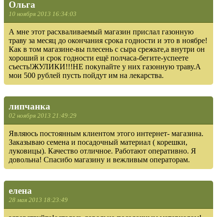
Ольга
10 ноября 2013 16:34:03
А мне этот расхваливаемый магазин прислал газонную
траву за месяц до окончания срока годности и это в ноябре!
Как в том магазине-вы плесень с сыра срежьте,а внутри он
хороший и срок годности ещё полчаса-бегите-успеете
съесть!ЖУЛИКИ!!!НЕ покупайте у них газонную траву.А
мои 500 рублей пусть пойдут им на лекарства.
липчанка
02 ноября 2013 21:49:29
Являюсь постоянным клиентом этого интернет- магазина.
Заказываю семена и посадочный материал ( корешки,
луковицы). Качество отличное. Работают оперативно. Я
довольна! Спасибо магазину и вежливым операторам.
елена
28 мая 2013 18:23:49