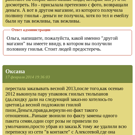
досмотреть. Но - присылала претензию с фото, возвращали
деньги. А вот в другом магазине, из которого полоучила
полвину гнилья - деньги не получила, хотя по тел и емейлу
были ну так вежливы, так вежливы.
Ответ администрации
Ольга, напишите, пожалуйста, какой именно "другой
магазин" вы имеете ввиду, в котором вы получили
половину гнилья. Стоит людей предостеречь.
Оксана
17 февраля 2014 19:36:03
перестала заказывать весной 2013,после того,как осенью
2012 выкинула пару упаковок гнилых тюльпанов
(да,скидку дали на следующий заказ-но хотелось-то
цветов),а весной подложили гнилой
пион.Деньги,правда,вернули-но факт такого
отношения...Раньше звонили по факту замены одного
пакета семян,один сорт розы не привезли по
умолчанию,просто убрав из заказа.К тому же удалили всю
переписку из сети "в контакте" с Алексеевой,где она