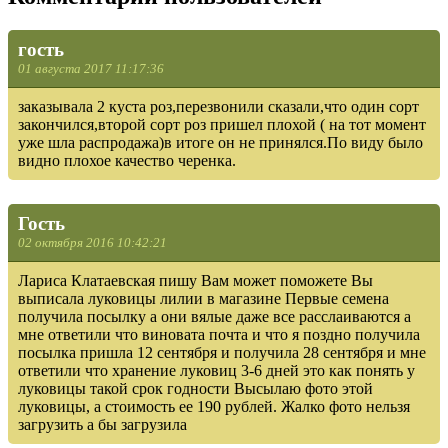
гость
01 августа 2017 11:17:36
заказывала 2 куста роз,перезвонили сказали,что один сорт
закончился,второй сорт роз пришел плохой ( на тот момент
уже шла распродажа)в итоге он не принялся.По виду было
видно плохое качество черенка.
Гость
02 октября 2016 10:42:21
Лариса Клатаевская пишу Вам может поможете Вы
выписала луковицы лилии в магазине Первые семена
получила посылку а они вялые даже все расслаиваются а
мне ответили что виновата почта и что я поздно получила
посылка пришла 12 сентября и получила 28 сентября и мне
ответили что хранение луковиц 3-6 дней это как понять у
луковицы такой срок годности Высылаю фото этой
луковицы, а стоимость ее 190 рублей. Жалко фото нельзя
загрузить а бы загрузила