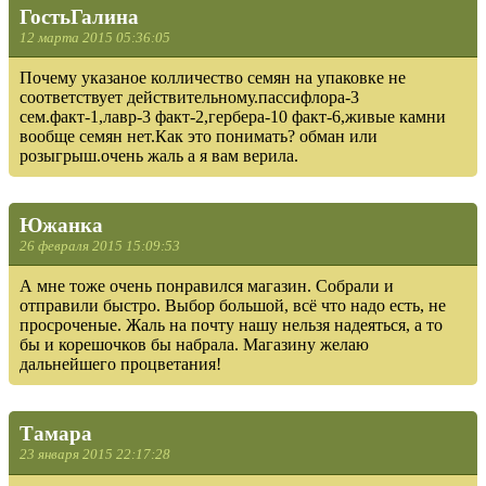
ГостьГалина
12 марта 2015 05:36:05
Почему указаное колличество семян на упаковке не
соответствует действительному.пассифлора-3
сем.факт-1,лавр-3 факт-2,гербера-10 факт-6,живые камни
вообще семян нет.Как это понимать? обман или
розыгрыш.очень жаль а я вам верила.
Южанка
26 февраля 2015 15:09:53
А мне тоже очень понравился магазин. Собрали и
отправили быстро. Выбор большой, всё что надо есть, не
просроченые. Жаль на почту нашу нельзя надеяться, а то
бы и корешочков бы набрала. Магазину желаю
дальнейшего процветания!
Тамара
23 января 2015 22:17:28