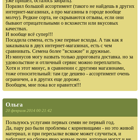
уже пришел, осталось забрать).
Поразил большой ассортимент (такого не найдешь в других
интернет-магазинах, а про магазины в городе вообще
молчу). Редкие сорта, не скрываются отзывы, если они
бывают отрицательными о всхожести или вкусовых
качествах.
И вообще всё супер!!!
Посадила семена, есть уже первые всходы. А так как я
заказывала в двух интернет-магазинах, есть с чем
сравнивать. Семена более "всхожие" и дружные.
Из минусов могу назвать только дороговата доставка. но за
удовольствие и отличный сервис можно переплатить.
Хотя и этот минус, в сравнении с другими магазинами,
тоже относительный: там где дешево - ассортимент очень
ограничен, а в других еще дороже.
Вообщем, мне пока все нравится!!!
Ольга
20 февраля 2014 00:21:42
Пользуюсь услугами первых семян не первый год.
Да, пару раз были проблемы с корневищами - но это живой
материал, и при пересылке всякое может случиться, и
работают на сборке явно живые люди, которые могут и не