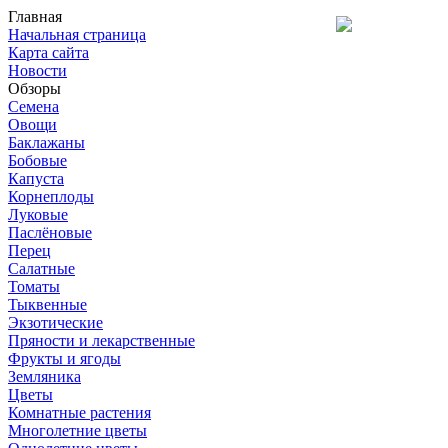
Главная
Начальная страница
Карта сайта
Новости
Обзоры
Семена
Овощи
Баклажаны
Бобовые
Капуста
Корнеплоды
Луковые
Паслёновые
Перец
Салатные
Томаты
Тыквенные
Экзотические
Пряности и лекарственные
Фрукты и ягоды
Земляника
Цветы
Комнатные растения
Многолетние цветы