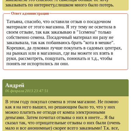
заказывать по интернету,слишком много было потерь.
Ответ администрации
Татьяна, спасибо, что оставили отзыв о посадочном
материале от этого магазина. Я эту тему не осветила в
своем отзыве, так как заказываю в "1семена" только
собственно семена. Посадочный материал ни разу не
заказывала, так как побаиваюсь брать "кота в мешке".
Корешки, да луковки лучше покупать в садовых центрах,
на рынках или в магазинах, где вы можете их взять в
руки, рассмотреть, пощупать, понюхать и т.д., чтобы
понять не испортились ли они.
Андрей
06 февраля 2013 23:47:51
В этом году покупал семена в этом магазине. Не помню
как я на него вышел, но решающим было то, что у них
можно платить не отходя от компа электронными
деньгами. Затем почитал отзывы о них в инете... Я бы
сказал так, что отрицательные отзывы о них были (очень
мало и все анонимные) скорее всего заказными! Т.к. все,