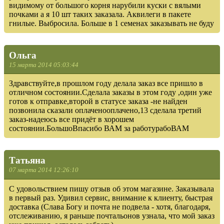
видимому от большого корня нарубили куски с вялыми
почками а я 10 шт таких заказала. Аквилеги в пакете
гнилые. Выбросила. Больше в 1 семенах заказывать не буду
Ольга
15 марта 2014 05:03:44
Здравствуйте,в прошлом году делала заказ все пришло в
отличном состоянии.Сделала заказы в этом году ,один уже
готов к отправке,второй в статусе заказа -не найден
позвонила сказали оплаченооплачено,13 сделала третий
заказ-надеюсь все придёт в хорошем
состоянии.БольшоВпасибо ВАМ за работурабоВАМ
Татьяна
07 марта 2014 12:26:10
С удовольствием пишу отзыв об этом магазине. Заказывала
в первый раз. Удивил сервис, внимание к клиенту, быстрая
доставка (Слава Богу и почта не подвела - хотя, благодаря,
отслеживанию, я раньше почтальонов узнала, что мой заказ