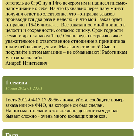
оттепель до 0грС ну я 14го вечером им и написал письмо-
напоминание о себе. На что буквально через пару минут
получил ответ по электронке, что «отправка заказов
производится два раза в неделю» и что мой «заказ будет
отправлен 15-16 числа»… Все заказанное мной пришло в
целости и сохранности, согласно списку. Срок годности
семян и др. с запасом 1год! Очень редко встречаю такое
уважительное и ответственное отношение в принципе за
такие небольшие деньги. Магазину ставлю 5! Смело
покупайте в этом магазине – не обманывают! Работникам
магазина спасибо!
Андрей Игнатьевич.
1 семена
14 мая 2012 01:23:01
Гость 2012-04-17 17:28:56 - пожалуйста, сообщите номер
заказа или же ФИО, на которые он был сделан.
На письма отвечаем в тот же день, дозвониться до нас
бывает сложно - очень много входящих звонков.
Гость