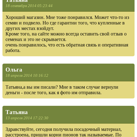
18 сентября 2014 05:23:44
Хороший магазин. Мне тоже понравился. Может что-то из
семян и подвело. Но где гарантии того, что купленные в
других местах взойдут.
Кроме того, на сайте можно всегда оставить свой отзыв о
семенах и это не скрывается.
очень понравилось, что есть обратная связь и оперативная
работа.
Ольга
18 апреля 2014 10:16:12
Татьяна,а вы им писали? Мне в таком случае вернули
деньги - после того, как я фото им отправила.
Татьяна
13 апреля 2014 17:22:30
Здравствуйте, сегодня получила посадочный материал,
расстроена, пришли корни пионов так называемые. По