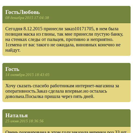
ГостьЛюбовь
08 декабря 2015 17:04:38
Сегодня 8.12.2015 принесли заказ10171705, в нем была
позиция маска из глины, так мне принесли пустую банку,
на стенках следы от пальцев, противно и неприятно.
1семена от вас такого не ожидала, виновных конечно не
найдут.
Гость
14 октября 2015 18:43:05
Хочу сказать спасибо работникам интернет-магазина за
оперативность.Заказ сделала впервые.но осталась
довольна.Посылка пришла через пять дней.
Наталья
25 июня 2015 18:36:56
Очень разочарована в этом году,заказала черенки роз 33 шт.