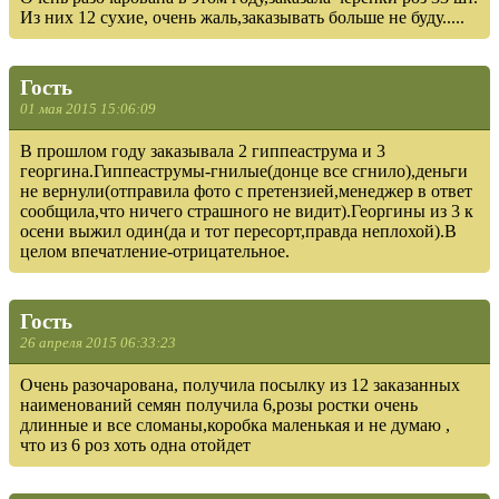
Из них 12 сухие, очень жаль,заказывать больше не буду.....
Гость
01 мая 2015 15:06:09
В прошлом году заказывала 2 гиппеаструма и 3
георгина.Гиппеаструмы-гнилые(донце все сгнило),деньги
не вернули(отправила фото с претензией,менеджер в ответ
сообщила,что ничего страшного не видит).Георгины из 3 к
осени выжил один(да и тот пересорт,правда неплохой).В
целом впечатление-отрицательное.
Гость
26 апреля 2015 06:33:23
Очень разочарована, получила посылку из 12 заказанных
наименований семян получила 6,розы ростки очень
длинные и все сломаны,коробка маленькая и не думаю ,
что из 6 роз хоть одна отойдет