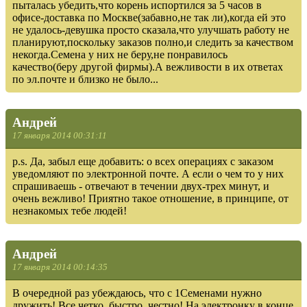
пыталась убедить,что корень испортился за 5 часов в
офисе-доставка по Москве(забавно,не так ли),когда ей это
не удалось-девушка просто сказала,что улучшать работу не
планируют,поскольку заказов полно,и следить за качеством
некогда.Семена у них не беру,не понравилось
качество(беру другой фирмы).А вежливости в их ответах
по эл.почте и близко не было...
Андрей
17 января 2014 00:31:11
p.s. Да, забыл еще добавить: о всех операциях с заказом
уведомляют по электронной почте. А если о чем то у них
спрашиваешь - отвечают в течении двух-трех минут, и
очень вежливо! Приятно такое отношение, в принципе, от
незнакомых тебе людей!
Андрей
17 января 2014 00:14:35
В очередной раз убеждаюсь, что с 1Семенами нужно
дружить! Все четко, быстро, честно! На электронку в конце