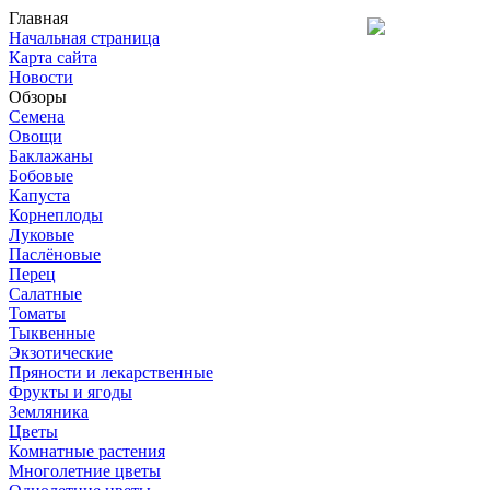
Главная
Начальная страница
Карта сайта
Новости
Обзоры
Семена
Овощи
Баклажаны
Бобовые
Капуста
Корнеплоды
Луковые
Паслёновые
Перец
Салатные
Томаты
Тыквенные
Экзотические
Пряности и лекарственные
Фрукты и ягоды
Земляника
Цветы
Комнатные растения
Многолетние цветы