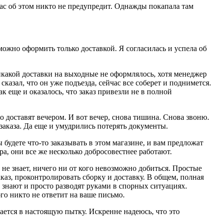
вас об этом никто не предупредит. Однажды покапала там
ожно оформить только доставкой. Я согласилась и успела об
икакой доставки на выходные не оформлялось, хотя менеджер
казал, что он уже подъезда, сейчас все соберет и поднимется.
к еще и оказалось, что заказ привезли не в полной
о доставят вечером. И вот вечер, снова тишина. Снова звоню.
заказа. Да еще и умудрились потерять документы.
будете что-то заказывать в этом магазине, и вам предложат
а, они все же несколько добросовестнее работают.
 не знает, ничего ни от кого невозможно добиться. Простые
аказ, проконтролировать сборку и доставку. В общем, полная
 знают и просто разводят руками в спорных ситуациях.
го никто не ответит на ваше письмо.
ется в настоящую пытку. Искренне надеюсь, что это