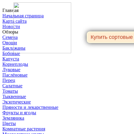
Главная
Начальная страница
Карта сайта
Новости
Обзоры
Семена
Овощи
Баклажаны
Бобовые
Капуста
Корнеплоды
Луковые
Паслёновые
Перец
Салатные
Томаты
Тыквенные
Экзотические
Пряности и лекарственные
Фрукты и ягоды
Земляника
Цветы
Комнатные растения