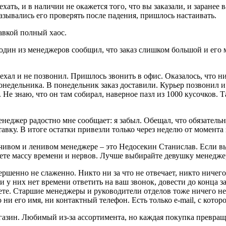
ть, и в наличии не окажется того, что вы заказали, и заранее 
азывались его проверять после падения, пришлось настаивать.
тавкой полный хаос.
один из менеджеров сообщил, что заказ слишком большой и его м
хал и не позвонил. Пришлось звонить в офис. Оказалось, что н
недельника. В понедельник заказ доставили. Курьер позвонил и с
Не знаю, что он там собирал, наверное пазл из 1000 кусочков. Та
енеджер радостно мне сообщает: я забыл. Обещал, что обязательн
авку. В итоге остатки привезли только через неделю от момента 
чивом и ленивом менеджере – это Недосекин Станислав. Если вы 
яете массу времени и нервов. Лучше выбирайте девушку менеджер
вершенно не слаженно. Никто ни за что не отвечает, никто ничего
и у них нет времени ответить на ваш звонок, довести до конца з
ете. Старшие менеджеры и руководители отделов тоже ничего не
и его имя, ни контактный телефон. Есть только e-mail, с которо
зин. Любимый из-за ассортимента, но каждая покупка превраща