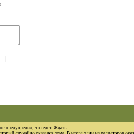
)
не предупредил, что едет. Ждать
оторый случайно оказался дома. В итоге один из радиаторов ок