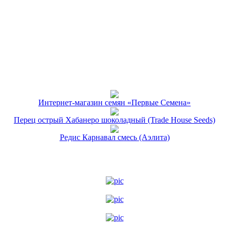
Интернет-магазин семян «Первые Семена»
Перец острый Хабанеро шоколадный (Trade House Seeds)
Редис Карнавал смесь (Аэлита)