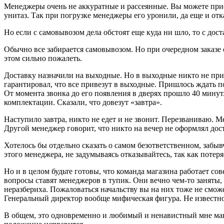
Менеджеры очень не аккуратные и рассеянные. Вы можете приеха
унитаз. Так при погрузке менеджеры его уронили, да еще и отк
Но если с самовывозом дела обстоят еще куда ни шло, то с дос
Обычно все забирается самовывозом. Но при очередном заказе 
этом сильно пожалеть.
Доставку назначили на выходные. Но в выходные никто не прие
гарантировал, что все привезут в выходные. Пришлось ждать по
От момента звонка до его появления в дверях прошло 40 минут. 
комплектации. Сказали, что довезут «завтра».
Наступило завтра, никто не едет и не звонит. Перезваниваю. М
Другой менеджер говорит, что никто на вечер не оформлял дост
Хотелось бы отдельно сказать о самом безответственном, забыв
этого менеджера, не задумываясь отказывайтесь, так как потер
Но и в целом будьте готовы, что команда магазина работает со
вопросы ставят менеджеров в тупик. Они вечно чем-то заняты, 
неразбериха. Пожаловаться начальству вы на них тоже не смож
Генеральный директор вообще мифическая фигура. Не известно н
В общем, это одновременно и любимый и ненавистный мне мага