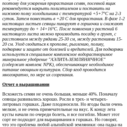
поэтому для ускорения прорастания семян, посевной ящик
рекомендуется накрыть полиэтиленом и поставить на
нижнюю полку холодильника с температурой +5+7°С на 2-3
суток. Затем поместить в +20 С для прорастания. В фазе 1-2
настоящих листьев сеянцы пикируют в горшочки и снижают
температуру до + 14+16°С. После появления у растений 6
настоящего листа можно производить посадку в грунт, с
расстоянием между рядами 25-30 см, между растениями 15-
20 см. Уход сводиться к прополке, рыхлению, поливу,
подкормке и защите от болезней и вредителей. Для подкормки
используется специальное комплексное водорастворимое
минеральное удобрение "АЭЛИТА-ЗЕМЛЯНИЧНОЕ"
(содержит комплекс NPK), обеспечивающее необходимое
питание овощным культурам. Сбор ягод проводится
многократно, по мере их созревания.
Отчет о выращивании
Всхожесть семян не очень большая, меньше 40%. Поначалу
сеянцы развивались хорошо. Росли в трех- и четырех-
литровых горшках. Даже плодоносили. Но ягоды были очень
мелкие, и не очень примечательные на вкус. К концу лета
кусты начали по очереди болеть, и все погибли. Может этот
сорт не подходит для выращивания в горшках. Но говорят,
что это проблема любой альпийской земляники: она падка на