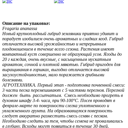
Описание на упаковке:
Fragaria ananassa
Новый крупноплодный гибрид земляники приятно удивит и
порадует изобилием очень ароматных и сладких ягод. Гибрид
отличается высокой урожайностью и непрерывным
плодоношением в течение всего сезона. Растения имеют
компактный куст совершенно не образующий усов. Ягоды до
20 г каждая, очень вкусные, с насыщенным мускатным
ароматом, сочной и плотной мякотью. Гибрид пригоден для
выращивания в горшках, выгодно отличается высокой
засухоустойчивостью, мало поражается грибными
болезнями.
АГРОТЕХНИКА. Первый этап - подготовка почвенной смеси:
3 части песка перемешивают с 5 частями перегноя. Перегной
должен быть рассыпчатым. Смесь необходимо прогреть в
духовом шкафу 3-4- часа, при 90-100°С. Посев проводят в
феврале-марте по поверхности слегка уплотненного и
увлажненного грунта. На образовавшуюся поверхность
следует аккуратно разместить смесь семян с песком.
Необходимо следить за тем, чтобы семена не проваливались
в глубину. Всходы могут появиться в течение 30 дней,