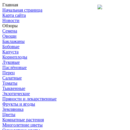
Главная
Начальная страница
Карта сайта
Новости
Обзоры
Семена
Овощи
Баклажаны
Бобовые
Капуста
Корнеплоды
Луковые
Паслёновые
Перец
Салатные
Томаты
Тыквенные
Экзотические
Пряности и лекарственные
Фрукты и ягоды
Земляника
Цветы
Комнатные растения
Многолетние цветы