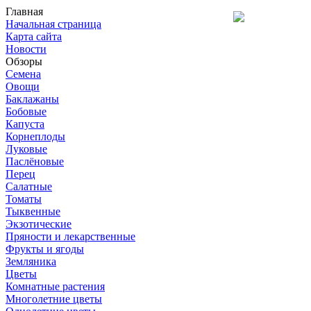
Главная
Начальная страница
Карта сайта
Новости
Обзоры
Семена
Овощи
Баклажаны
Бобовые
Капуста
Корнеплоды
Луковые
Паслёновые
Перец
Салатные
Томаты
Тыквенные
Экзотические
Пряности и лекарственные
Фрукты и ягоды
Земляника
Цветы
Комнатные растения
Многолетние цветы