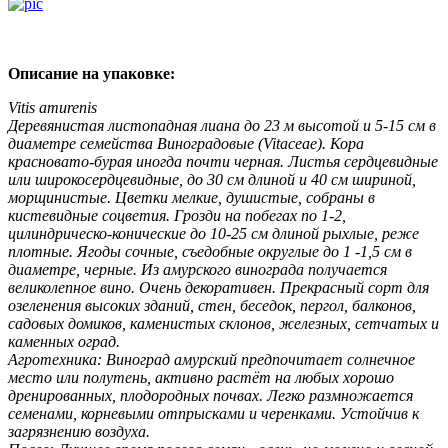
Описание на упаковке:
Vitis amurenis
Деревянистая листопадная лиана до 23 м вы­сотой и 5-15 см в
диаметре семейства Виноградовые (Vitaceae). Кора
красновато-бурая иногда почти черная. Листья сердцевидные
или широкосердцевидные, до 30 см длиной и 40 см шириной,
морщинистые. Цветки мелкие, душистые, собраны в
кистевидные соцветия. Грозди на побегах по 1-2,
цилиндрическо-конические до 10-25 см длиной рыхлые, реже
плотные. Ягоды сочные, съедобные округлые до 1 -1,5 см в
диаметре, черные. Из амурского винограда получается
великолепное вино. Очень декоративен. Прекрас­ный сорт для
озеленения высоких зданий, стен, беседок, пергол, балко­нов,
садовых домиков, каменистых склонов, железных, сетчатых и
ка­менных оград.
Агротехника: Виноград амурский предпочитает солнечное
место или полутень, активно растёт на любых хорошо
дренированных, плодород­ных почвах. Легко размножается
семенами, корневыми отпрысками и черенками. Устойчив к
загрязнению воздуха.