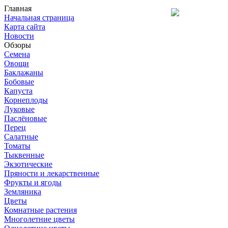
Главная
Начальная страница
Карта сайта
Новости
Обзоры
Семена
Овощи
Баклажаны
Бобовые
Капуста
Корнеплоды
Луковые
Паслёновые
Перец
Салатные
Томаты
Тыквенные
Экзотические
Пряности и лекарственные
Фрукты и ягоды
Земляника
Цветы
Комнатные растения
Многолетние цветы