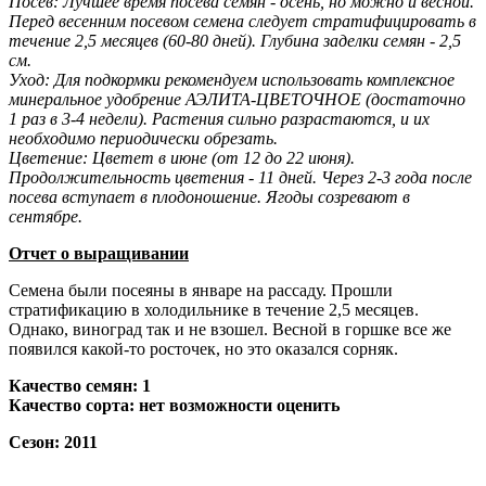
Посев: Лучшее время посева семян - осень, но можно и весной.
Перед весенним посевом семена следует стратифицировать в
течение 2,5 ме­сяцев (60-80 дней). Глубина заделки семян - 2,5
см.
Уход: Для подкормки рекомендуем использовать комплексное
мине­ральное удобрение АЭЛИТА-ЦВЕТОЧНОЕ (достаточно
1 раз в 3-4 не­дели). Растения сильно разрастаются, и их
необходимо периодически обрезать.
Цветение: Цветет в июне (от 12 до 22 июня).
Продолжительность цветения - 11 дней. Через 2-3 года после
посева вступает в плодоноше­ние. Ягоды созревают в
сентябре.
Отчет о выращивании
Семена были посеяны в январе на рассаду. Прошли
стратификацию в холодильнике в течение 2,5 месяцев.
Однако, виноград так и не взошел. Весной в горшке все же
появился какой-то росточек, но это оказался сорняк.
Качество семян: 1
Качество сорта: нет возможности оценить
Сезон: 2011