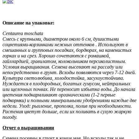
Описание на упаковке:
Centaurea moschata
Смесь с крупными, диаметром около 6 см, душистыми
соцветиями-корзинками нежных оттенков . Используют в
смешанных и групповых посадках, бордюрах, на каменистых
горках и на срез. Хорошо сочетаются с ромашкой,
гайллардией, гравилатом, колокольчиком персиколистным.
Условия выращивания. Семена высевают на рассаду или
непосредственно в грунт. Всходы появляются через 7-12 дней.
Культура светолюбива, холодостойка, засухоустойчива.
Нуждается в плодородных, богатых гумусом, нейтральных
или щелочных почвах. Не переносит избытка воды. До начала
цветения подкармливают органическими (1-2 первые
подкормки) и полными минеральными удобрениями каждые две
недели. Уход: рыхление, прополка, полив при необходимости.
Растения цветут дольше, если их поливать в сухую жаркую
погоду.
Отчет о выращивании
Семена посеяны в грунт в конце мая. Но всходы так и не