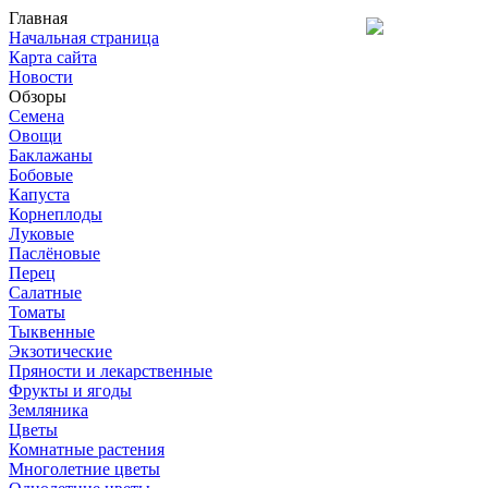
Главная
Начальная страница
Карта сайта
Новости
Обзоры
Семена
Овощи
Баклажаны
Бобовые
Капуста
Корнеплоды
Луковые
Паслёновые
Перец
Салатные
Томаты
Тыквенные
Экзотические
Пряности и лекарственные
Фрукты и ягоды
Земляника
Цветы
Комнатные растения
Многолетние цветы